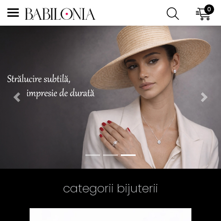
0
Previous
Nex
categorii bijuterii