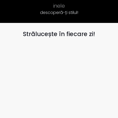
inele
descoperă-ți stilul!
Strălucește în fiecare zi!