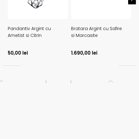
Pandantiv Argint cu
Bratara Argint cu Safire
Pa
Ametist si Citrin
si Marcasite
Am
50,00
lei
1.690,00
lei
2
25. ambalare în
idă. prețuri ava