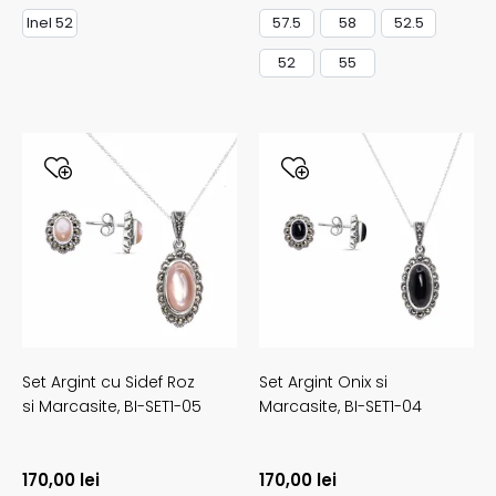
Inel 52
57.5
58
52.5
52
55
Set Argint cu Sidef Roz
Set Argint Onix si
si Marcasite,
BI-SET1-05
Marcasite,
BI-SET1-04
170,00
lei
170,00
lei