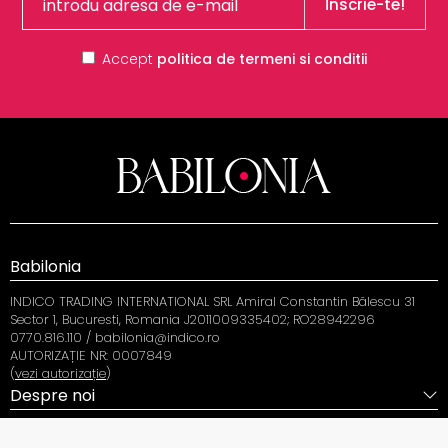
Înscrie-te!
Accept
politica de termeni si conditii
Babilonia
INDICO TRADING INTERNATIONAL SRL Amiral Constantin Bălescu 31
Sector 1, Bucuresti, Romania J2011009335402; RO28942296
0770.816.110 / babilonia@indico.ro
AUTORIZAȚIE NR: 0007849
(
vezi autorizație
)
Despre noi
Servicii clienți