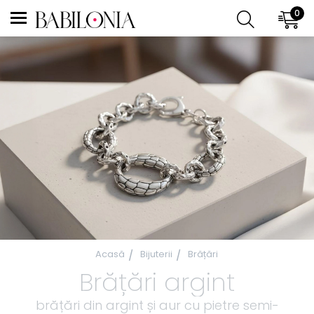
0
Acasă
Bijuterii
Brățări
Brățări argint
brățări din argint și aur cu pietre semi-