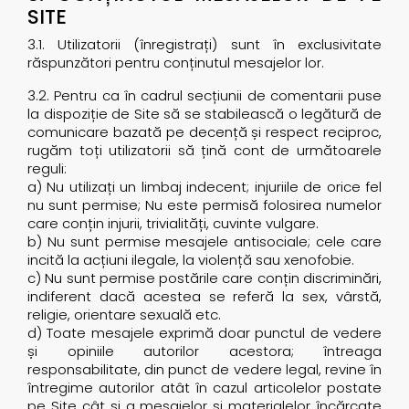
SITE
3.1. Utilizatorii (înregistrați) sunt în exclusivitate
răspunzători pentru conținutul mesajelor lor.
3.2. Pentru ca în cadrul secțiunii de comentarii puse
la dispoziție de Site să se stabilească o legătură de
comunicare bazată pe decență și respect reciproc,
rugăm toți utilizatorii să țină cont de următoarele
reguli:
a) Nu utilizați un limbaj indecent; injuriile de orice fel
nu sunt permise; Nu este permisă folosirea numelor
care conțin injurii, trivialități, cuvinte vulgare.
b) Nu sunt permise mesajele antisociale; cele care
incită la acțiuni ilegale, la violență sau xenofobie.
c) Nu sunt permise postările care conțin discriminări,
indiferent dacă acestea se referă la sex, vârstă,
religie, orientare sexuală etc.
d) Toate mesajele exprimă doar punctul de vedere
și opiniile autorilor acestora; întreaga
responsabilitate, din punct de vedere legal, revine în
întregime autorilor atât în cazul articolelor postate
pe Site cât și a mesajelor și materialelor încărcate