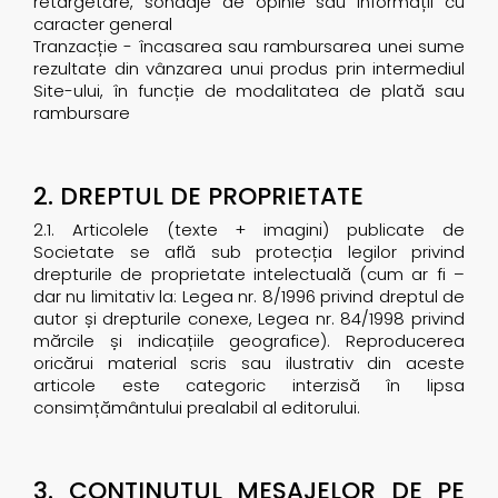
retargetare, sondaje de opinie sau informații cu
caracter general
Tranzacție - încasarea sau rambursarea unei sume
rezultate din vânzarea unui produs prin intermediul
Site-ului, în funcție de modalitatea de plată sau
rambursare
2. DREPTUL DE PROPRIETATE
2.1. Articolele (texte + imagini) publicate de
Societate se află sub protecția legilor privind
drepturile de proprietate intelectuală (cum ar fi –
dar nu limitativ la: Legea nr. 8/1996 privind dreptul de
autor și drepturile conexe, Legea nr. 84/1998 privind
mărcile și indicațiile geografice). Reproducerea
oricărui material scris sau ilustrativ din aceste
articole este categoric interzisă în lipsa
consimțământului prealabil al editorului.
3. CONȚINUTUL MESAJELOR DE PE