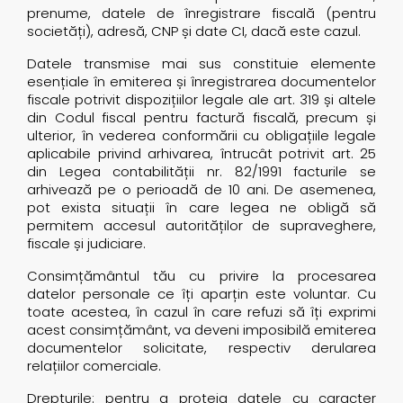
prenume, datele de înregistrare fiscală (pentru
societăți), adresă, CNP și date CI, dacă este cazul.
Datele transmise mai sus constituie elemente
esențiale în emiterea și înregistrarea documentelor
fiscale potrivit dispozițiilor legale ale art. 319 și altele
din Codul fiscal pentru factură fiscală, precum și
ulterior, în vederea conformării cu obligațiile legale
aplicabile privind arhivarea, întrucât potrivit art. 25
din Legea contabilității nr. 82/1991 facturile se
arhivează pe o perioadă de 10 ani. De asemenea,
pot exista situații în care legea ne obligă să
permitem accesul autorităților de supraveghere,
fiscale și judiciare.
Consimțământul tău cu privire la procesarea
datelor personale ce îți aparțin este voluntar. Cu
toate acestea, în cazul în care refuzi să îți exprimi
acest consimțământ, va deveni imposibilă emiterea
documentelor solicitate, respectiv derularea
relațiilor comerciale.
Drepturile: pentru a proteja datele cu caracter