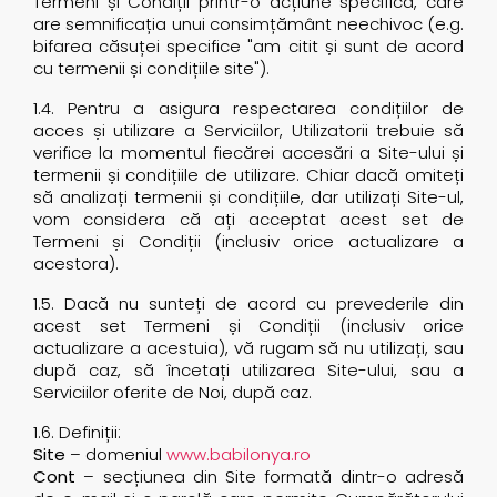
Termeni și Condiții printr-o acțiune specifică, care
are semnificația unui consimțământ neechivoc (e.g.
bifarea căsuței specifice "am citit și sunt de acord
cu termenii și condițiile site").
1.4. Pentru a asigura respectarea condițiilor de
acces și utilizare a Serviciilor, Utilizatorii trebuie să
verifice la momentul fiecărei accesări a Site-ului și
termenii și condițiile de utilizare. Chiar dacă omiteți
să analizați termenii și condițiile, dar utilizați Site-ul,
vom considera că ați acceptat acest set de
Termeni și Condiții (inclusiv orice actualizare a
acestora).
1.5. Dacă nu sunteți de acord cu prevederile din
acest set Termeni și Condiții (inclusiv orice
actualizare a acestuia), vă rugam să nu utilizați, sau
după caz, să încetați utilizarea Site-ului, sau a
Serviciilor oferite de Noi, după caz.
1.6. Definiții:
Site
– domeniul
www.babilonya.ro
Cont
– secțiunea din Site formată dintr-o adresă