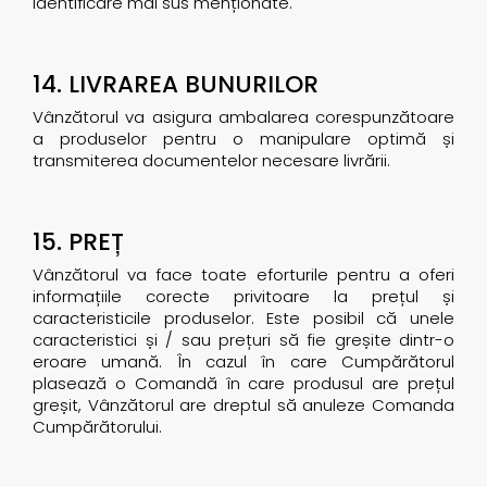
identificare mai sus menționate.
14. LIVRAREA BUNURILOR
Vânzătorul va asigura ambalarea corespunzătoare
a produselor pentru o manipulare optimă și
transmiterea documentelor necesare livrării.
15. PREȚ
Vânzătorul va face toate eforturile pentru a oferi
informațiile corecte privitoare la prețul și
caracteristicile produselor. Este posibil că unele
caracteristici și / sau prețuri să fie greșite dintr-o
eroare umană. În cazul în care Cumpărătorul
plasează o Comandă în care produsul are prețul
greșit, Vânzătorul are dreptul să anuleze Comanda
Cumpărătorului.