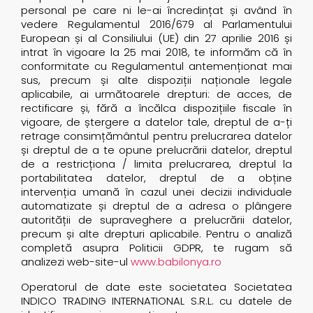
personal pe care ni le-ai încredințat și având în
vedere Regulamentul 2016/679 al Parlamentului
European și al Consiliului (UE) din 27 aprilie 2016 și
intrat în vigoare la 25 mai 2018, te informăm că în
conformitate cu Regulamentul antemenționat mai
sus, precum și alte dispoziții naționale legale
aplicabile, ai următoarele drepturi: de acces, de
rectificare și, fără a încălca dispozițiile fiscale în
vigoare, de ștergere a datelor tale, dreptul de a-ți
retrage consimțământul pentru prelucrarea datelor
și dreptul de a te opune prelucrării datelor, dreptul
de a restricționa / limita prelucrarea, dreptul la
portabilitatea datelor, dreptul de a obține
intervenția umană în cazul unei decizii individuale
automatizate și dreptul de a adresa o plângere
autorității de supraveghere a prelucrării datelor,
precum și alte drepturi aplicabile. Pentru o analiză
completă asupra Politicii GDPR, te rugam să
analizezi web-site-ul
www.babilonya.ro
Operatorul de date este societatea Societatea
INDICO TRADING INTERNATIONAL S.R.L. cu datele de