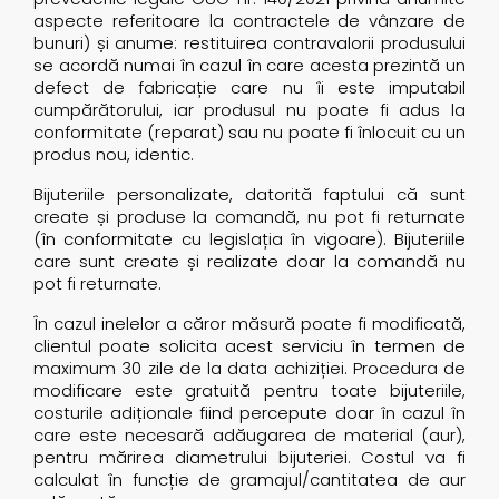
aspecte referitoare la contractele de vânzare de
bunuri) și anume: restituirea contravalorii produsului
se acordă numai în cazul în care acesta prezintă un
defect de fabricație care nu îi este imputabil
cumpărătorului, iar produsul nu poate fi adus la
conformitate (reparat) sau nu poate fi înlocuit cu un
produs nou, identic.
Bijuteriile personalizate, datorită faptului că sunt
create și produse la comandă, nu pot fi returnate
(în conformitate cu legislația în vigoare). Bijuteriile
care sunt create și realizate doar la comandă nu
pot fi returnate.
În cazul inelelor a căror măsură poate fi modificată,
clientul poate solicita acest serviciu în termen de
maximum 30 zile de la data achiziției. Procedura de
modificare este gratuită pentru toate bijuteriile,
costurile adiționale fiind percepute doar în cazul în
care este necesară adăugarea de material (aur),
pentru mărirea diametrului bijuteriei. Costul va fi
calculat în funcție de gramajul/cantitatea de aur