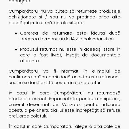
adăugată.
Cumpărătorul nu va putea să returneze produsele
achiziționate și / sau nu va pretinde orice alte
despăgubiri, în următoarele situații:
Cererea de returnare este făcută după
trecerea termenului de 14 zile calendaristice.
Produsul returnat nu este în aceeași stare în
care a fost livrat, însoțit de documentele
aferente.
Cumpărătorul va fi informat în e-mailul de
confirmare a Comenzii dacă acesta este returnabil
sau nu și dacă există costuri în caz de retur.
În cazul în care Cumpărătorul nu returnează
produsele corect împachetate pentru manipulare,
curierul desemnat de Vânzător pentru ridicarea
acestuia pe cheltuiala lui este îndreptățit să refuze
preluarea coletului.
În cazul în care Cumpărătorul alege o altă cale de