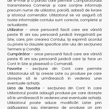
de e-mail și o parolă care permite Cumpărătorului
transmiterea Comenzii și care conține informații
precum nume de utilizator, parolă, adresă de livrare
și istoricul comenzilor. Utilizatorul se va asigură că
toate informațiile contului sunt corecte, complete și
actualizate.
Utilizator
- orice persoană fizică care are vârstă
peste 16 ani sau persoană juridică înregistrată pe
Site, care, prin crearea Contului, își exprimă acordul
cu privire la clauzele specifice site-ului din secțiunea
Termeni și Condiții.
Cumpărător
- orice persoană fizică care are vârstă
peste 16 ani sau persoană juridică care își face un
Cont în Site și plasează o Comandă.
Favorite
- secțiune din Cont care permite
Utilizatorului să își creeze Liste cu produse pe care
dorește să le urmărească în vederea unei
eventuale achiziții.
Lista de favorite
- secțiunea din Cont în care
Utilizatorul poate adaugă produse pe care dorește
să le urmărească în vederea unei eventuale achiziții.
Utilizatorul poate aduce modificări Listei prin
adăugarea sau ștergerea de produse ori prin