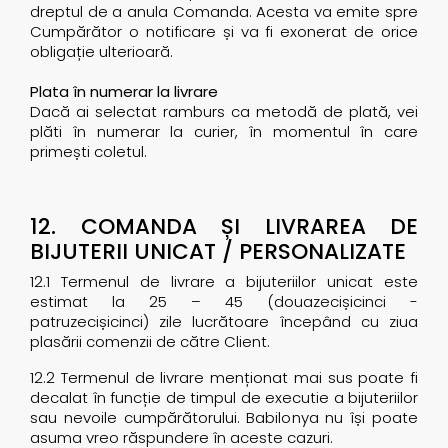
dreptul de a anula Comanda. Acesta va emite spre
Cumpărător o notificare și va fi exonerat de orice
obligație ulterioară.
Plata în numerar la livrare
Dacă ai selectat ramburs ca metodă de plată, vei
plăti în numerar la curier, în momentul în care
primești coletul.
12. COMANDA ȘI LIVRAREA DE
BIJUTERII UNICAT / PERSONALIZATE
12.1 Termenul de livrare a bijuteriilor unicat este
estimat la 25 – 45 (douazecișicinci -
patruzecișicinci) zile lucrătoare începând cu ziua
plasării comenzii de către Client.
12.2 Termenul de livrare menționat mai sus poate fi
decalat în funcție de timpul de executie a bijuteriilor
sau nevoile cumpărătorului. Babilonya nu își poate
asuma vreo răspundere în aceste cazuri.