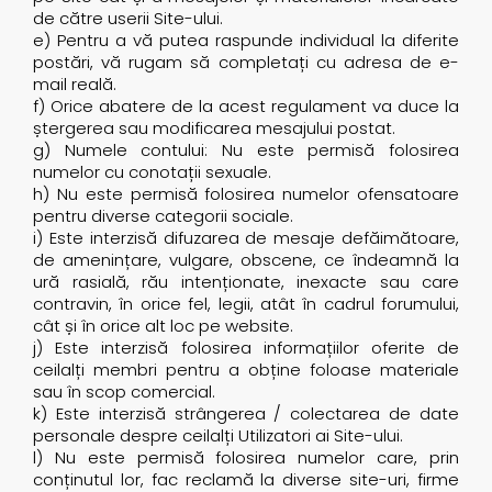
de către userii Site-ului.
e) Pentru a vă putea raspunde individual la diferite
postări, vă rugam să completați cu adresa de e-
mail reală.
f) Orice abatere de la acest regulament va duce la
ștergerea sau modificarea mesajului postat.
g) Numele contului: Nu este permisă folosirea
numelor cu conotații sexuale.
h) Nu este permisă folosirea numelor ofensatoare
pentru diverse categorii sociale.
i) Este interzisă difuzarea de mesaje defăimătoare,
de amenințare, vulgare, obscene, ce îndeamnă la
ură rasială, rău intenționate, inexacte sau care
contravin, în orice fel, legii, atât în cadrul forumului,
cât și în orice alt loc pe website.
j) Este interzisă folosirea informațiilor oferite de
ceilalți membri pentru a obține foloase materiale
sau în scop comercial.
k) Este interzisă strângerea / colectarea de date
personale despre ceilalți Utilizatori ai Site-ului.
l) Nu este permisă folosirea numelor care, prin
conținutul lor, fac reclamă la diverse site-uri, firme