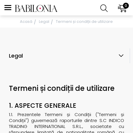
0
Acasă
Legal
Termeni și condiții de utilizare
Legal
Termeni și condiții de utilizare
1. ASPECTE GENERALE
1.1. Prezentele Termeni și Condiții ("Termeni și
Condiții") guvernează raporturile dintre S.C INDICO
TRADING INTERNATIONAL S.R.L., societate cu
răspundere limitată de naţionalitate română, cu