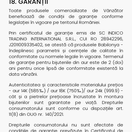
18. GARANȚII
Toate produsele comercializate de Vânzător
beneficiază de condiții de garanție conforme
legislației în vigoare pe teritoriul României.
Prin certiﬁcatul de garanție emis de SC INDICO
TRADING INTERNATIONAL S.R.L., CUI RO 28942296,
J2011009335402
, se atestă că produsele Babilonya -
îndeplinesc parametrii și cerințele de calitate în
conformitate cu normele legale în vigoare. Termenul
de garanție pentru bijuteriile din aur este de 2 (doi)
ani pentru orice lipsă de conformitate existentă la
data vânzării.
Autenticitatea și caracteristicile materialului prețios
- aur 14K (585‰) / aur 18K (750‰)/ aur 24k (999.9) -
cât și a pietrelor prețioase încrustate în montura
bijuteriilor sunt garantate pe viață. Drepturile
consumatorului sunt conforme cu dispozițiile art.
11(8) din OUG nr. 140/2021.
Drepturile consumatorului nu sunt afectate de
condițiile de garanție prevăzute în Certiﬁcatul de