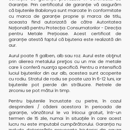
Garanție. Prin certiﬁcatul de garanție vă asigurăm
că bijuteriile Babilonya sunt marcate în conformitate
cu marca de garanție proprie și marca de titlu,
aceasta ﬁind autorizată de către Autoritatea
Națională pentru Protecția Consumatorilor - Direcția
pentru Metale Prețioase. Acest certiﬁcat de
garanție atestă faptul că bijuteria este realizată din
aur.
Aurul poate ﬁ galben, alb sau roz. Aurul este obţinut
prin alierea metalului preţios cu un mix de metale
care îi conferă nuanţa speciﬁcă. Pentru a intensiﬁcă
luciul bijuteriilor din aur alb, acestea sunt acoperite
cu rodiu. Stratul de rodiu se poate uza în 6-12 luni, iar
bijuteriile pot pierde din strălucire. Pietrele de
zirconiu se pot mătui în timp.
Pentru bijuteriile încrustate cu pietre, în cazul
desprinderii / căderii acestora în perioada de
garanție, vânzătorul le va înlocui gratuit, într-un
termen de 15 zile, numai în situațiile în care acest
lucru nu este imputabil cumpărătorului. Garanția nu
include deteriorările provocate bijuteriei din cauza