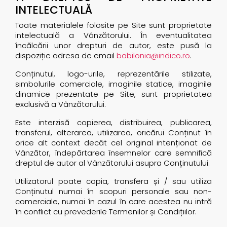
INTELECTUALĂ
Toate materialele folosite pe Site sunt proprietate
intelectuală a Vânzătorului. În eventualitatea
încălcării unor drepturi de autor, este pusă la
dispoziție adresa de email
babilonia@indico.ro
.
Conținutul, logo-urile, reprezentările stilizate,
simbolurile comerciale, imaginile statice, imaginile
dinamice prezentate pe Site, sunt proprietatea
exclusivă a Vânzătorului.
Este interzisă copierea, distribuirea, publicarea,
transferul, alterarea, utilizarea, oricărui Conținut în
orice alt context decât cel original intenționat de
Vânzător, îndepărtarea însemnelor care semnifică
dreptul de autor al Vânzătorului asupra Conținutului.
Utilizatorul poate copia, transfera și / sau utiliza
Conținutul numai în scopuri personale sau non-
comerciale, numai în cazul în care acestea nu intră
în conflict cu prevederile Termenilor și Condițiilor.