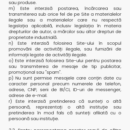
sau produse.
m) Este interzisă postarea, încărcarea sau
transmiterea sub orice fel de pe Site a materialelor
ilegale sau a materialelor care nu respectă
legislația aplicabilă, inclusiv legislația în materia
drepturilor de autor, a mărcilor sau altor drepturi de
proprietate industrială.
n) Este interzisă folosirea Site-ului în scopul
promovării de activități ilegale, sau furnizării de
informații legate de activități ilegale.
o) Este interzisă folosirea Site-ului pentru postarea
sau transmiterea de mesaje de tip publicitar,
promoțional sau "spam".
p) Nu sunt permise mesajele care conțin date cu
caracter personal precum numerele de telefon,
adrese, CNP, serii de BI/CI, ID-uri de messenger,
adrese de e-mail.
r) Este interzisă pretinderea că sunteți o altă
persoană, reprezentați o altă instituție sau
pretinderea în mod fals că sunteți afiliată cu o
persoană sau instituție.