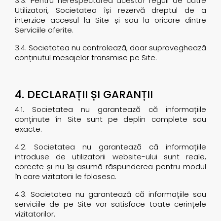
3.3. Pentru nerespectarea acestor reguli de către
Utilizatori, Societatea își rezervă dreptul de a
interzice accesul la Site și sau la oricare dintre
Serviciile oferite.
3.4. Societatea nu controlează, doar supraveghează
conținutul mesajelor transmise pe Site.
4. DECLARAȚII ȘI GARANȚII
4.1. Societatea nu garantează că informațiile
conținute în Site sunt pe deplin complete sau
exacte.
4.2. Societatea nu garantează că informațiile
introduse de utilizatorii website-ului sunt reale,
corecte și nu își asumă răspunderea pentru modul
în care vizitatorii le folosesc.
4.3. Societatea nu garantează că informațiile sau
serviciile de pe Site vor satisface toate cerințele
vizitatorilor.