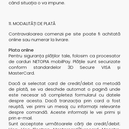
când situația o va impune.
11. MODALITĂȚI DE PLATĂ
Contravaloarea comenzii pe site poate fi achitată
online sau numerar la livrare.
Plata online
Pentru siguranța plăților tale, folosim ca procesator
de carduri NETOPIA mobilPay. Plățile sunt securizate
conform standardelor 3D Secure VISA și
MasterCard.
Dacă ai selectat card de credit/debit ca metodă
de plată, se va deschide automat o pagină unde
este necesar să completezi formularul cu datele
despre acesta. Dacă tranzacția prin card a fost
reușită, vei primi un mesaj cu informații relevante
despre comandă. Aceste informații le vei primi și
prin e-mail.
Sunt acceptate următoarele cărți de credit/debit: