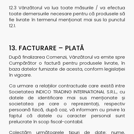
12.3 Vânzătorul va lua toate măsurile / va efectua
toate demersurile necesare pentru că produsele să
fie livrate în termenul menționat mai sus la punctul
12.1.
13. FACTURARE – PLATĂ
După finalizarea Comenzii, Vânzătorul va emite spre
Cumpărător o factură pentru produsele livrate, în
baza datelor furnizate de acesta, conform legislației
în vigoare.
Ca urmare a relațiilor contractuale care există intre
Societatea INDICO TRADING INTERNATIONAL S.R.L., cu
datele de identificare mai sus menționate și
societatea pe care o reprezentați, respectiv
persoană fizică, după caz, vă informam cu privire la
faptul că datele cu caracter personal sunt
prelucrate în scop fiscal-contabil.
Colectăm următoarele tipuri de date: nume,