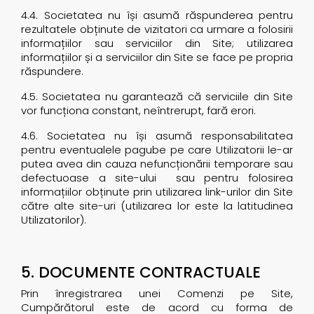
4.4. Societatea nu își asumă răspunderea pentru
rezultatele obținute de vizitatori ca urmare a folosirii
informațiilor sau serviciilor din Site; utilizarea
informațiilor și a serviciilor din Site se face pe propria
răspundere.
4.5. Societatea nu garantează că serviciile din Site
vor funcționa constant, neîntrerupt, fară erori.
4.6. Societatea nu își asumă responsabilitatea
pentru eventualele pagube pe care Utilizatorii le-ar
putea avea din cauza nefuncționării temporare sau
defectuoase a site-ului sau pentru folosirea
informațiilor obținute prin utilizarea link-urilor din Site
către alte site-uri (utilizarea lor este la latitudinea
Utilizatorilor).
5. DOCUMENTE CONTRACTUALE
Prin înregistrarea unei Comenzi pe Site,
Cumpărătorul este de acord cu forma de