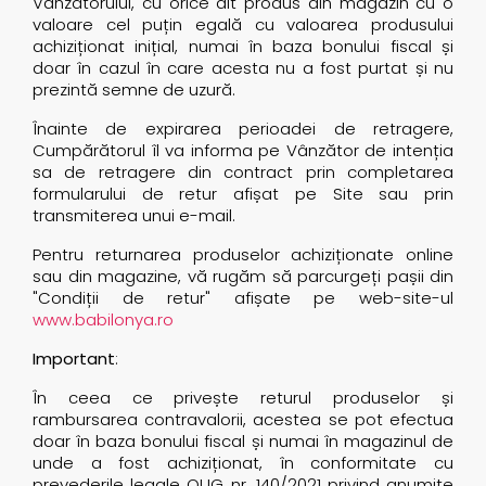
Vânzătorului, cu orice alt produs din magazin cu o
valoare cel puțin egală cu valoarea produsului
achiziționat inițial, numai în baza bonului fiscal și
doar în cazul în care acesta nu a fost purtat și nu
prezintă semne de uzură.
Înainte de expirarea perioadei de retragere,
Cumpărătorul îl va informa pe Vânzător de intenția
sa de retragere din contract prin completarea
formularului de retur afișat pe Site sau prin
transmiterea unui e-mail.
Pentru returnarea produselor achiziționate online
sau din magazine, vă rugăm să parcurgeți pașii din
"Condiții de retur" afișate pe web-site-ul
www.babilonya.ro
Important
:
În ceea ce privește returul produselor și
rambursarea contravalorii, acestea se pot efectua
doar în baza bonului fiscal și numai în magazinul de
unde a fost achiziționat, în conformitate cu
prevederile legale OUG nr. 140/2021 privind anumite