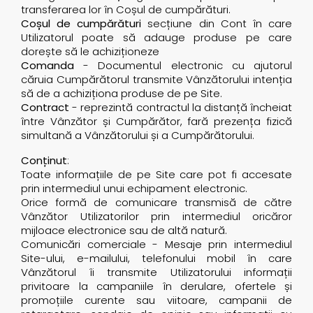
transferarea lor în Coșul de cumpărături.
Coșul de cumpărături
secțiune din Cont în care
Utilizatorul poate să adauge produse pe care
dorește să le achiziționeze
Comanda
- Documentul electronic cu ajutorul
căruia Cumpărătorul transmite Vânzătorului intenția
să de a achiziționa produse de pe Site.
Contract
- reprezintă contractul la distanță încheiat
între Vânzător și Cumpărător, fară prezența fizică
simultană a Vânzătorului și a Cumpărătorului.
Conținut
:
Toate informațiile de pe Site care pot fi accesate
prin intermediul unui echipament electronic.
Orice formă de comunicare transmisă de către
Vânzător Utilizatorilor prin intermediul oricăror
mijloace electronice sau de altă natură.
Comunicări comerciale - Mesaje prin intermediul
Site-ului, e-mailului, telefonului mobil în care
Vânzătorul îi transmite Utilizatorului informații
privitoare la campaniile în derulare, ofertele și
promoțiile curente sau viitoare, campanii de