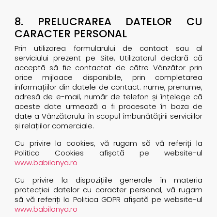
8. PRELUCRAREA DATELOR CU
CARACTER PERSONAL
Prin utilizarea formularului de contact sau al
serviciului prezent pe Site, Utilizatorul declară că
acceptă să fie contactat de către Vânzător prin
orice mijloace disponibile, prin completarea
informațiilor din datele de contact: nume, prenume,
adresă de e-mail, număr de telefon și înțelege că
aceste date urmează a fi procesate în baza de
date a Vânzătorului în scopul îmbunătățirii serviciilor
și relațiilor comerciale.
Cu privire la cookies, vă rugam să vă referiți la
Politica Cookies afișată pe website-ul
www.babilonya.ro
Cu privire la dispozițiile generale în materia
protecției datelor cu caracter personal, vă rugam
să vă referiți la Politica GDPR afișată pe website-ul
www.babilonya.ro