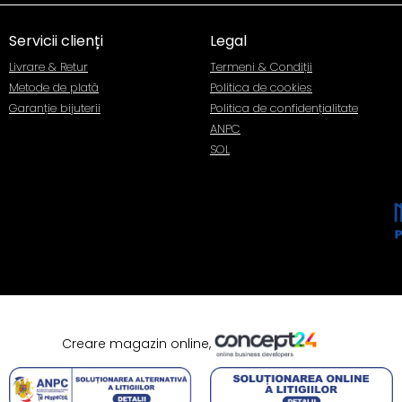
Servicii clienți
Legal
Livrare & Retur
Termeni & Condiții
Metode de plată
Politica de cookies
Garanție bijuterii
Politica de confidențialitate
ANPC
SOL
Creare magazin online,