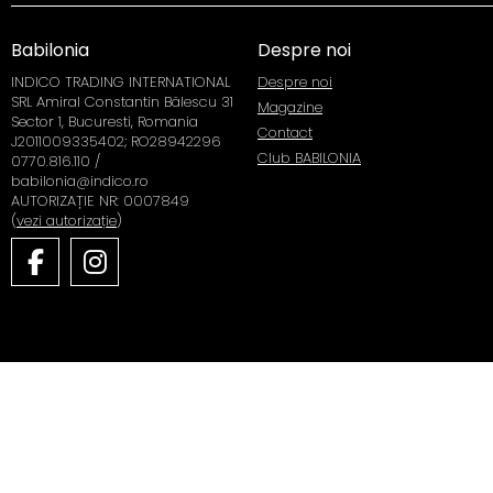
Babilonia
Despre noi
INDICO TRADING INTERNATIONAL
Despre noi
SRL Amiral Constantin Bălescu 31
Magazine
Sector 1, Bucuresti, Romania
Contact
J2011009335402; RO28942296
Club BABILONIA
0770.816.110 /
babilonia@indico.ro
AUTORIZAȚIE NR: 0007849
(
vezi autorizație
)