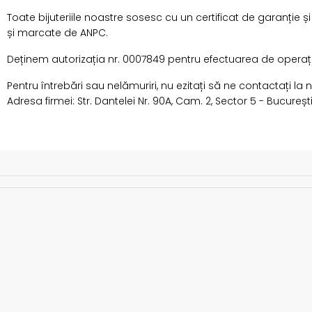
Toate bijuteriile noastre sosesc cu un certificat de garanție ș
și marcate de ANPC.
Deținem autorizația nr. 0007849 pentru efectuarea de operațiun
Pentru întrebări sau nelămuriri, nu ezitați să ne contactați la
Adresa firmei: Str. Dantelei Nr. 90A, Cam. 2, Sector 5 - Bucureșt