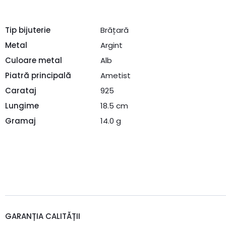
Tip bijuterie
Brățară
Metal
Argint
Culoare metal
Alb
Piatră principală
Ametist
Carataj
925
Lungime
18.5 cm
Gramaj
14.0 g
GARANȚIA CALITĂȚII