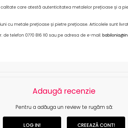
i calitate care atestă autenticitatea metalelor prețioase și a pi
i cu metale prețioase și pietre prețioase. Articolele sunt livra
 nr. de telefon 0770 816 110 sau pe adresa de e-mail:
babilonia@in
i
Adaugă recenzie
Pentru a adăuga un review te rugăm să:
LOG IN!
CREEAZĂ CONT!