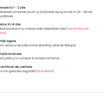
ivrare în 1 - 2 zile
Plasează comanda acum și produsele ajung la tine în 24 - 48 ore
ucrătoare
etur în 14 zile
acă produsul nu corespunde așteptărilor tale (
vezi politica de
etur
)
lăți sigure
rin serviciul de plăți online MobilPay oferit de Netopia
lată la livrare
oți plăti și în numerar la livrarea comenzii
Certificat de calitate
4 luni garanție asigurată (
vezi detalii
)