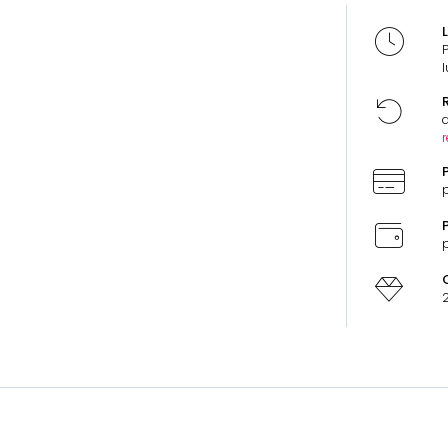
L
l
R
d
r
P
p
P
p
2