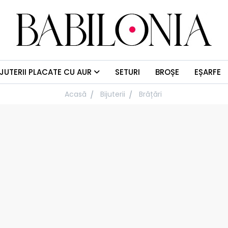
IJUTERII PLACATE CU AUR
SETURI
BROȘE
EȘARFE
Acasă
Bijuterii
Brățări