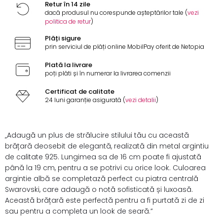
Retur în 14 zile
dacă produsul nu corespunde așteptărilor tale (
vezi
politica de retur
)
Plăți sigure
prin serviciul de plăți online MobilPay oferit de Netopia
Plată la livrare
poți plăti și în numerar la livrarea comenzii
Certificat de calitate
24 luni garanție asigurată (
vezi detalii
)
„Adaugă un plus de strălucire stilului tău cu această
brățară deosebit de elegantă, realizată din metal argintiu
de calitate 925. Lungimea sa de 16 cm poate fi ajustată
până la 19 cm, pentru a se potrivi cu orice look. Culoarea
argintie albă se completază perfect cu piatra centrală
Swarovski, care adaugă o notă sofisticată și luxoasă.
Această brățară este perfectă pentru a fi purtată zi de zi
sau pentru a completa un look de seară.”