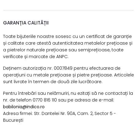
GARANȚIA CALITĂȚII
Toate bijuteriile noastre sosesc cu un certificat de garanție
și calitate care atestă autenticitatea metalelor prețioase și
a pietrelor naturale prețioase sau semiprețioase, toate
verificate și marcate de ANPC.
Deținem autorizația nr. 0007849 pentru efectuarea de
operațiuni cu metale prețioase și pietre prețioase. Articolele
sunt livrate în termen de două zile lucrătoare.
Pentru întrebări sau nelămuriri, nu ezitați să ne contactați la
nr. de telefon 0770 816 110 sau pe adresa de e-mail:
babilonia@indico.ro
Adresa firmei: Str. Dantelei Nr. 90A, Cam. 2, Sector 5 -
București