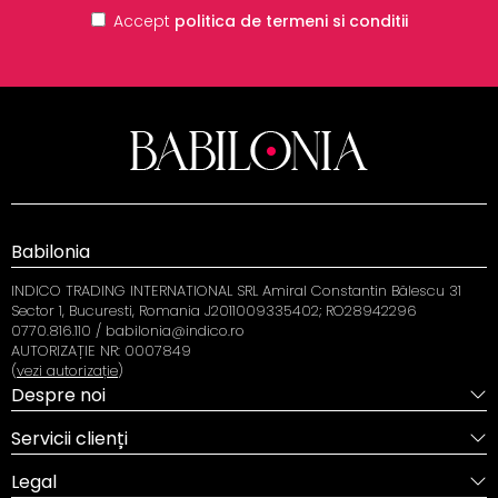
Accept
politica de termeni si conditii
Babilonia
INDICO TRADING INTERNATIONAL SRL Amiral Constantin Bălescu 31
Sector 1, Bucuresti, Romania J2011009335402; RO28942296
0770.816.110 / babilonia@indico.ro
AUTORIZAȚIE NR: 0007849
(
vezi autorizație
)
Despre noi
Servicii clienți
Legal