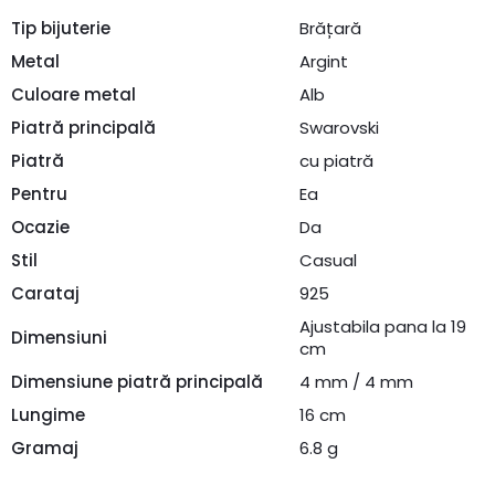
Tip bijuterie
Brățară
Metal
Argint
Culoare metal
Alb
Piatră principală
Swarovski
Piatră
cu piatră
Pentru
Ea
Ocazie
Da
Stil
Casual
Carataj
925
Ajustabila pana la 19
Dimensiuni
cm
Dimensiune piatră principală
4 mm / 4 mm
Lungime
16 cm
Gramaj
6.8 g