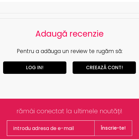
Adaugă recenzie
Pentru a adăuga un review te rugăm să:
LOG IN!
CREEAZĂ CONT!
rămâi conectat la ultimele noutăți!
Înscrie-te!