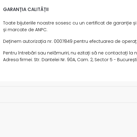
GARANȚIA CALITĂȚII
Toate bijuteriile noastre sosesc cu un certificat de garanție ș
și marcate de ANPC.
Deținem autorizația nr. 0007849 pentru efectuarea de operațiun
Pentru întrebări sau nelămuriri, nu ezitați să ne contactați la
Adresa firmei: Str. Dantelei Nr. 90A, Cam. 2, Sector 5 - Bucureșt