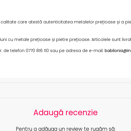
i calitate care atestă autenticitatea metalelor prețioase și a pi
i cu metale prețioase și pietre prețioase. Articolele sunt livra
 nr. de telefon 0770 816 110 sau pe adresa de e-mail:
babilonia@in
i
Adaugă recenzie
Pentru a adăuga un review te rugăm să: