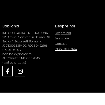
Babilonia
Despre noi
INDICO TRADING INTERNATIONAL
Despre noi
SRL Amiral Constantin Bălescu 31
Magazine
Sector 1, Bucuresti, Romania
Contact
J2011009335402; RO28942296
Club BABILONIA
0770.816.110 /
babilonia@indico.ro
AUTORIZAȚIE NR: 0007849
(
vezi autorizație
)