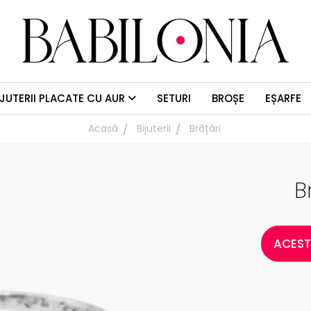
IJUTERII PLACATE CU AUR
SETURI
BROȘE
EȘARFE
Acasă
Bijuterii
Brățări
B
ACEST