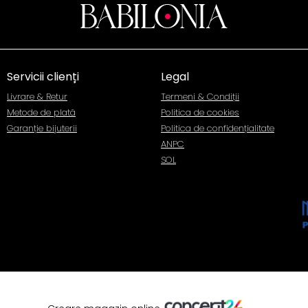
Servicii clienți
Legal
Livrare & Retur
Termeni & Condiții
Metode de plată
Politica de cookies
Garanție bijuterii
Politica de confidențialitate
ANPC
SOL