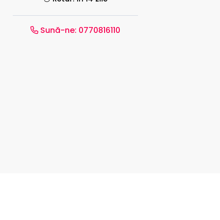
Sună-ne:
0770816110