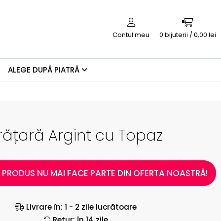
Contul meu
0
bijuterii / 0,00 lei
ALEGE DUPĂ PIATRĂ
rățară Argint cu Topaz
 PRODUS NU MAI FACE PARTE DIN OFERTA NOASTRĂ!
Livrare în: 1 - 2 zile lucrătoare
Retur: în 14 zile