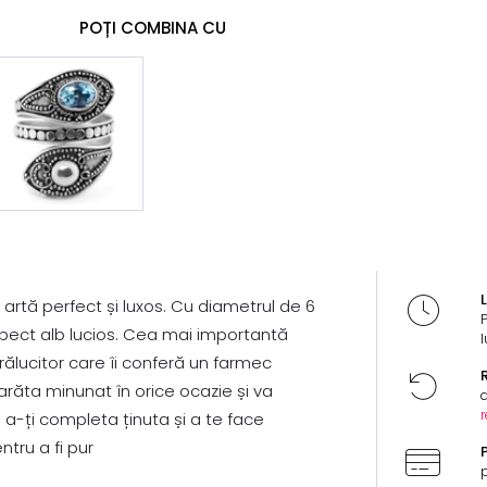
POȚI COMBINA CU
L
artă perfect și luxos. Cu diametrul de 6
spect alb lucios. Cea mai importantă
l
trălucitor care îi conferă un farmec
R
arăta minunat în orice ocazie și va
d
r
u a-ți completa ținuta și a te face
tru a fi pur
P
p