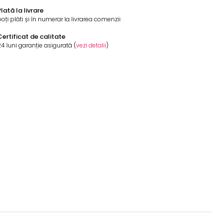
lată la livrare
oți plăti și în numerar la livrarea comenzii
Certificat de calitate
4 luni garanție asigurată (
vezi detalii
)