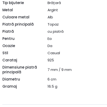
Tip bijuterie
Brățară
Metal
Argint
Culoare metal
Alb
Piatră principală
Topaz
Piatră
cu piatră
Pentru
Ea
Ocazie
Da
Stil
Casual
Carataj
925
Dimensiune piatră
7 mm / 9 mm
principală
Diametru
6 cm
Gramaj
16.5 g