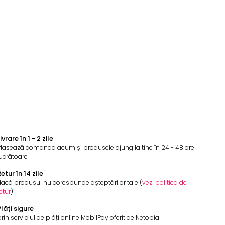
ivrare în 1 - 2 zile
Plasează comanda acum și produsele ajung la tine în 24 - 48 ore
ucrătoare
etur în 14 zile
acă produsul nu corespunde așteptărilor tale (
vezi politica de
etur
)
lăți sigure
rin serviciul de plăți online MobilPay oferit de Netopia