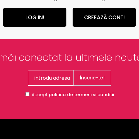
LOG IN!
CREEAZĂ CONT!
mâi conectat la ultimele noută
Înscrie-te!
Accept
politica de termeni si conditii