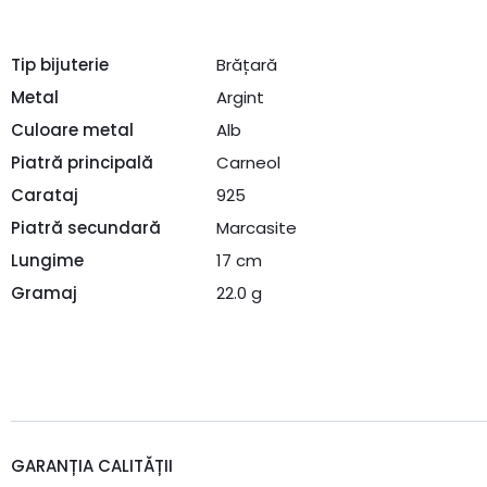
Tip bijuterie
Brățară
Metal
Argint
Culoare metal
Alb
Piatră principală
Carneol
Carataj
925
Piatră secundară
Marcasite
Lungime
17 cm
Gramaj
22.0 g
GARANȚIA CALITĂȚII