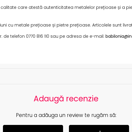
i calitate care atestă autenticitatea metalelor prețioase și a pi
i cu metale prețioase și pietre prețioase. Articolele sunt livra
 nr. de telefon 0770 816 110 sau pe adresa de e-mail:
babilonia@in
i
Adaugă recenzie
Pentru a adăuga un review te rugăm să: