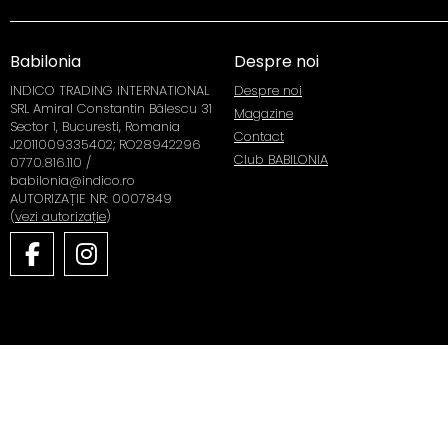
Babilonia
Despre noi
INDICO TRADING INTERNATIONAL
Despre noi
SRL Amiral Constantin Bălescu 31
Magazine
Sector 1, Bucuresti, Romania
Contact
J2011009335402; RO28942296
Club BABILONIA
0770.816.110 /
babilonia@indico.ro
AUTORIZAȚIE NR: 0007849
(
vezi autorizație
)