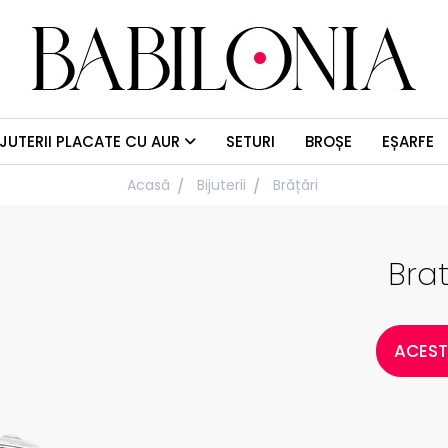
IJUTERII PLACATE CU AUR
SETURI
BROȘE
EȘARFE
Acasă
Bijuterii
Brățări
Bra
ACEST