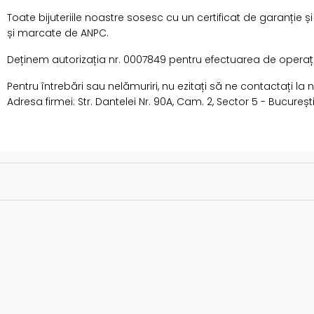
Toate bijuteriile noastre sosesc cu un certificat de garanție ș
și marcate de ANPC.
Deținem autorizația nr. 0007849 pentru efectuarea de operațiun
Pentru întrebări sau nelămuriri, nu ezitați să ne contactați la
Adresa firmei: Str. Dantelei Nr. 90A, Cam. 2, Sector 5 - Bucureșt