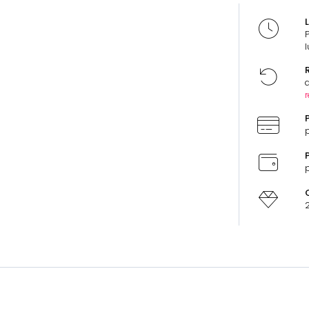
L
l
R
d
r
P
p
P
p
2