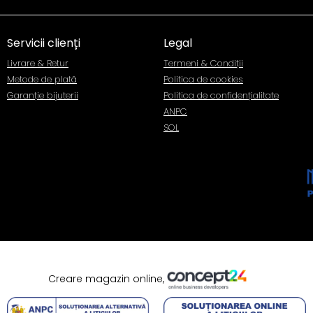
Servicii clienți
Legal
Livrare & Retur
Termeni & Condiții
Metode de plată
Politica de cookies
Garanție bijuterii
Politica de confidențialitate
ANPC
SOL
Creare magazin online,