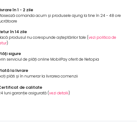
ivrare în 1 - 2 zile
Plasează comanda acum și produsele ajung la tine în 24 - 48 ore
ucrătoare
etur în 14 zile
acă produsul nu corespunde așteptărilor tale (
vezi politica de
etur
)
lăți sigure
rin serviciul de plăți online MobilPay oferit de Netopia
lată la livrare
oți plăti și în numerar la livrarea comenzii
Certificat de calitate
4 luni garanție asigurată (
vezi detalii
)