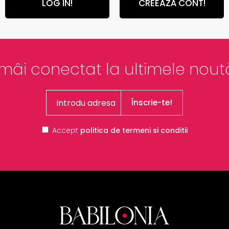
LOG IN!
CREEAZĂ CONT!
mâi conectat la ultimele noută
Înscrie-te!
Accept
politica de termeni si conditii