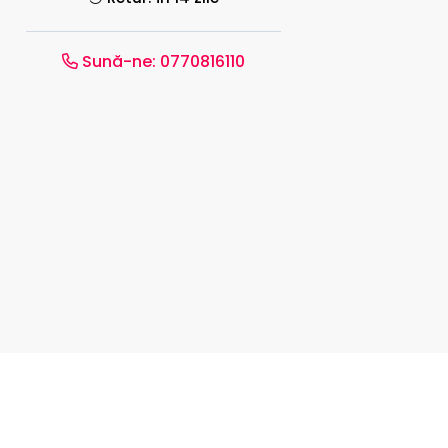
Sună-ne:
0770816110