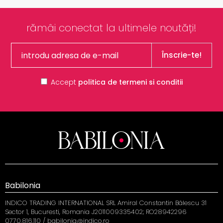
rămâi conectat la ultimele noutăți!
Înscrie-te!
Accept
politica de termeni si conditii
Babilonia
INDICO TRADING INTERNATIONAL SRL Amiral Constantin Bălescu 31
Sector 1, Bucuresti, Romania J2011009335402; RO28942296
0770.816.110 / babilonia@indico.ro