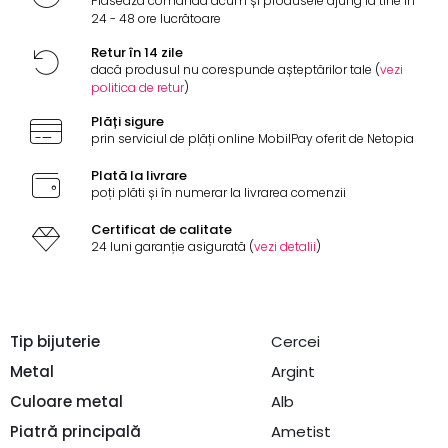
Plasează comanda acum și produsele ajung la tine în
24 - 48 ore lucrătoare
Retur în 14 zile
dacă produsul nu corespunde așteptărilor tale (
vezi
politica de retur
)
Plăți sigure
prin serviciul de plăți online MobilPay oferit de Netopia
Plată la livrare
poți plăti și în numerar la livrarea comenzii
Certificat de calitate
24 luni garanție asigurată (
vezi detalii
)
Tip bijuterie
Cercei
Metal
Argint
Culoare metal
Alb
Piatră principală
Ametist