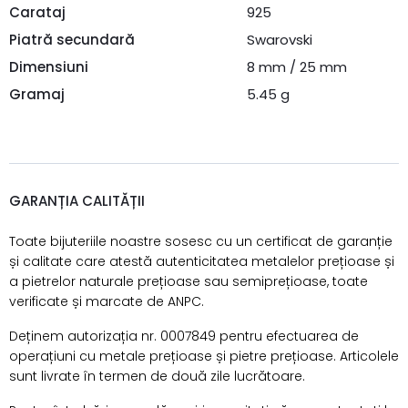
Carataj
925
Piatră secundară
Swarovski
Dimensiuni
8 mm / 25 mm
Gramaj
5.45 g
GARANȚIA CALITĂȚII
Toate bijuteriile noastre sosesc cu un certificat de garanție
și calitate care atestă autenticitatea metalelor prețioase și
a pietrelor naturale prețioase sau semiprețioase, toate
verificate și marcate de ANPC.
Deținem autorizația nr. 0007849 pentru efectuarea de
operațiuni cu metale prețioase și pietre prețioase. Articolele
sunt livrate în termen de două zile lucrătoare.