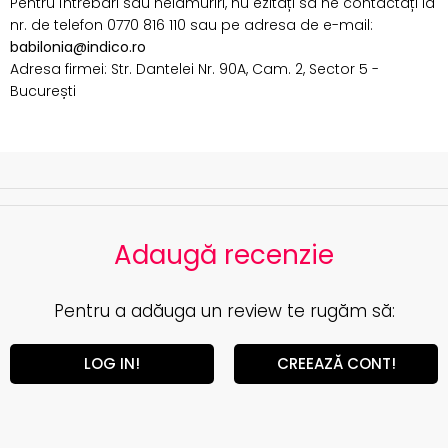
Pentru întrebări sau nelămuriri, nu ezitați să ne contactați la
nr. de telefon 0770 816 110 sau pe adresa de e-mail:
babilonia@indico.ro
Adresa firmei: Str. Dantelei Nr. 90A, Cam. 2, Sector 5 -
București
Adaugă recenzie
Pentru a adăuga un review te rugăm să:
LOG IN!
CREEAZĂ CONT!