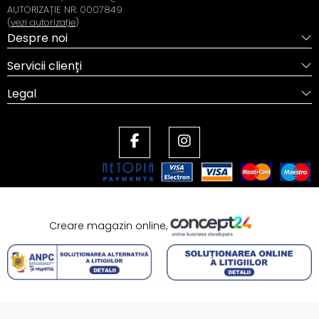
AUTORIZAȚIE NR: 0007849
(
vezi autorizație
)
Despre noi
Servicii clienți
Legal
Creare magazin online,