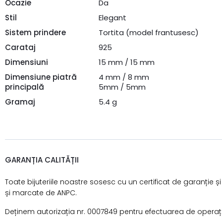
Ocazie
Da
Stil
Elegant
Sistem prindere
Tortita (model frantusesc)
Carataj
925
Dimensiuni
15 mm / 15 mm
Dimensiune piatră
4 mm / 8 mm
principală
5mm / 5mm
Gramaj
5.4 g
GARANȚIA CALITĂȚII
Toate bijuteriile noastre sosesc cu un certificat de garanție ș
și marcate de ANPC.
Deținem autorizația nr. 0007849 pentru efectuarea de operațiun