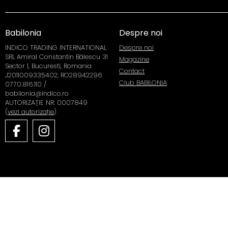
Babilonia
Despre noi
INDICO TRADING INTERNATIONAL
Despre noi
SRL Amiral Constantin Bălescu 31
Magazine
Sector 1, Bucuresti, Romania
Contact
J2011009335402; RO28942296
Club BABILONIA
0770.816.110 /
babilonia@indico.ro
AUTORIZAȚIE NR: 0007849
(
vezi autorizație
)