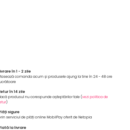
ivrare în 1 - 2 zile
Plasează comanda acum și produsele ajung la tine în 24 - 48 ore
ucrătoare
etur în 14 zile
acă produsul nu corespunde așteptărilor tale (
vezi politica de
etur
)
lăți sigure
rin serviciul de plăți online MobilPay oferit de Netopia
lată la livrare