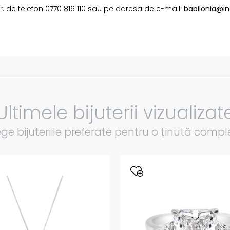
 nr. de telefon 0770 816 110 sau pe adresa de e-mail:
babilonia@in
i
Ultimele bijuterii vizualizat
ege bijuteriile preferate pentru o ținută compl