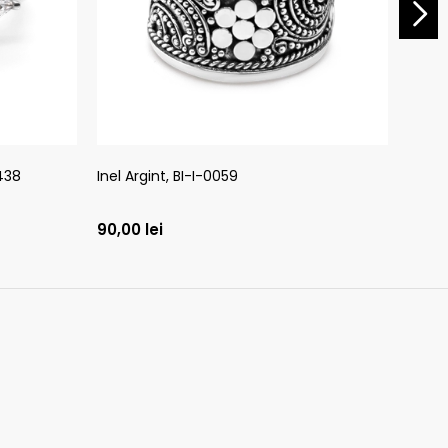
0438
Inel Argint, BI-I-0059
Brățar
90,00
lei
1.000