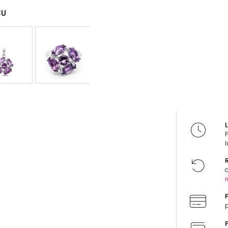
CU
L
l
R
d
r
P
p
P