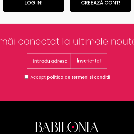
LOG IN!
CREEAZĂ CONT!
mâi conectat la ultimele noută
Înscrie-te!
Accept
politica de termeni si conditii