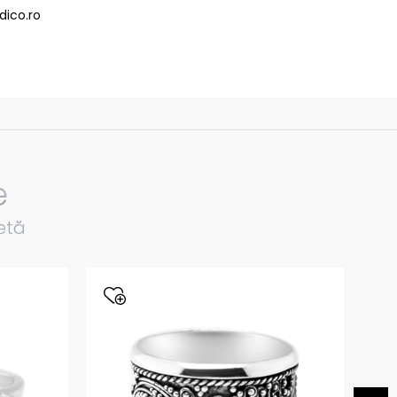
dico.ro
e
etă