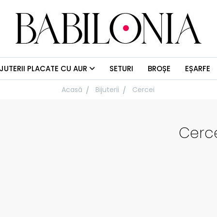
IJUTERII PLACATE CU AUR
SETURI
BROȘE
EȘARFE
Acasă
Bijuterii
Cercei
Cerce