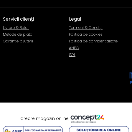
Servicii clienți
Legal
Livrare & Retur
Termeni & Condiții
Metode de plată
Politica de cookies
Garanție bijuterii
Politica de confidențialitate
ANPC
SOL
Creare magazin online,