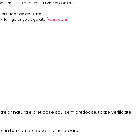
oți plăti și în numerar la livrarea comenzii
Certificat de calitate
4 luni garanție asigurată (
vezi detalii
)
etrelor naturale prețioase sau semiprețioase, toate verificate
te în termen de două zile lucrătoare.