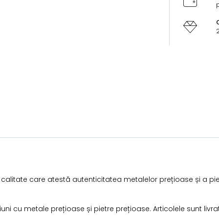
p
2
i calitate care atestă autenticitatea metalelor prețioase și a pi
i cu metale prețioase și pietre prețioase. Articolele sunt livra