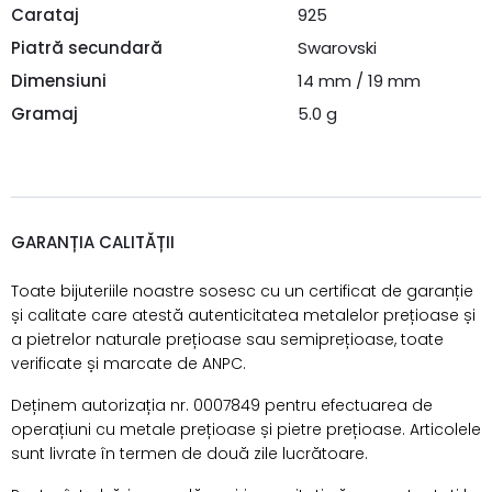
Carataj
925
Piatră secundară
Swarovski
Dimensiuni
14 mm / 19 mm
Gramaj
5.0 g
GARANȚIA CALITĂȚII
Toate bijuteriile noastre sosesc cu un certificat de garanție
și calitate care atestă autenticitatea metalelor prețioase și
a pietrelor naturale prețioase sau semiprețioase, toate
verificate și marcate de ANPC.
Deținem autorizația nr. 0007849 pentru efectuarea de
operațiuni cu metale prețioase și pietre prețioase. Articolele
sunt livrate în termen de două zile lucrătoare.