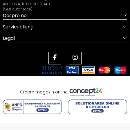
AUTORIZAȚIE NR: 0007849
(
vezi autorizație
)
Despre noi
Servicii clienți
Legal
Creare magazin online,