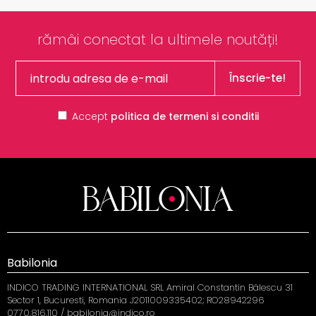
rămâi conectat la ultimele noutăți!
Înscrie-te!
Accept
politica de termeni si conditii
Babilonia
INDICO TRADING INTERNATIONAL SRL Amiral Constantin Bălescu 31
Sector 1, Bucuresti, Romania J2011009335402; RO28942296
0770.816.110 / babilonia@indico.ro