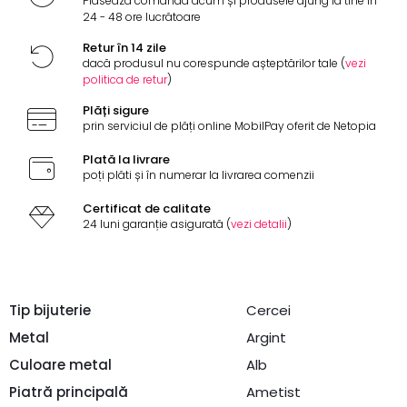
Plasează comanda acum și produsele ajung la tine în
24 - 48 ore lucrătoare
Retur în 14 zile
dacă produsul nu corespunde așteptărilor tale (
vezi
politica de retur
)
Plăți sigure
prin serviciul de plăți online MobilPay oferit de Netopia
Plată la livrare
poți plăti și în numerar la livrarea comenzii
Certificat de calitate
24 luni garanție asigurată (
vezi detalii
)
Tip bijuterie
Cercei
Metal
Argint
Culoare metal
Alb
Piatră principală
Ametist