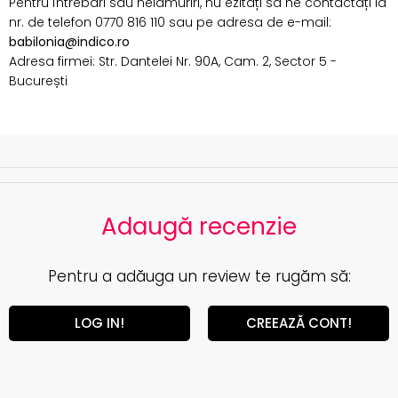
Pentru întrebări sau nelămuriri, nu ezitați să ne contactați la
nr. de telefon 0770 816 110 sau pe adresa de e-mail:
babilonia@indico.ro
Adresa firmei: Str. Dantelei Nr. 90A, Cam. 2, Sector 5 -
București
Adaugă recenzie
Pentru a adăuga un review te rugăm să:
LOG IN!
CREEAZĂ CONT!