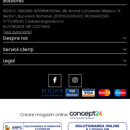
Babilonia
INDICO TRADING INTERNATIONAL SRL Amiral Constantin Bălescu 31
Sector 1, Bucuresti, Romania J2011009335402; RO28942296
0770.816.110 / babilonia@indico.ro
AUTORIZAȚIE NR: 0007849
(
vezi autorizație
)
Despre noi
Servicii clienți
Legal
Creare magazin online,