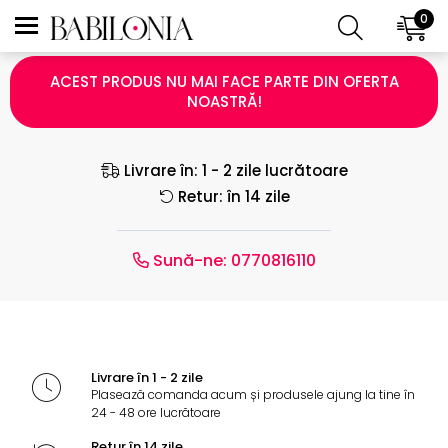
Cercei Argint cu Email
0
ACEST PRODUS NU MAI FACE PARTE DIN OFERTA
NOASTRĂ!
Livrare în: 1 - 2 zile lucrătoare
Retur: în 14 zile
Sună-ne:
0770816110
Livrare în 1 - 2 zile
Plasează comanda acum și produsele ajung la tine în
24 - 48 ore lucrătoare
Retur în 14 zile