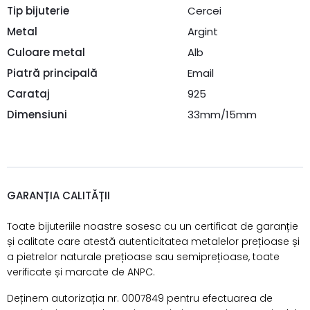
Tip bijuterie
Cercei
Metal
Argint
Culoare metal
Alb
Piatră principală
Email
Carataj
925
Dimensiuni
33mm/15mm
GARANȚIA CALITĂȚII
Toate bijuteriile noastre sosesc cu un certificat de garanție
și calitate care atestă autenticitatea metalelor prețioase și
a pietrelor naturale prețioase sau semiprețioase, toate
verificate și marcate de ANPC.
Deținem autorizația nr. 0007849 pentru efectuarea de