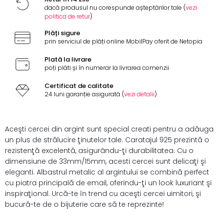
dacă produsul nu corespunde așteptărilor tale (
vezi
politica de retur
)
Plăți sigure
prin serviciul de plăți online MobilPay oferit de Netopia
Plată la livrare
poți plăti și în numerar la livrarea comenzii
Certificat de calitate
24 luni garanție asigurată (
vezi detalii
)
Aceşti cercei din argint sunt special creati pentru a adăuga
un plus de strălucire ţinutelor tale. Caratajul 925 prezintă o
rezistenţă excelentă, asigurându-ţi durabilitatea. Cu o
dimensiune de 33mm/15mm, acesti cercei sunt delicaţi şi
eleganti. Albastrul metalic al argintului se combină perfect
cu piatra principală de email, oferindu-ţi un look luxuriant şi
inspiraţional. Urcă-te în trend cu aceşti cercei uimitori, şi
bucură-te de o bijuterie care să te reprezinte!