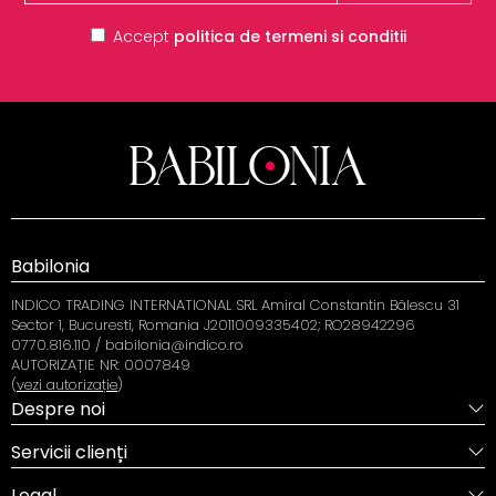
Accept
politica de termeni si conditii
Babilonia
INDICO TRADING INTERNATIONAL SRL Amiral Constantin Bălescu 31
Sector 1, Bucuresti, Romania J2011009335402; RO28942296
0770.816.110 / babilonia@indico.ro
AUTORIZAȚIE NR: 0007849
(
vezi autorizație
)
Despre noi
Servicii clienți
Legal