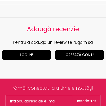
Adaugă recenzie
Pentru a adăuga un review te rugăm să:
LOG IN!
CREEAZĂ CONT!
rămâi conectat la ultimele noutăți!
Înscrie-te!