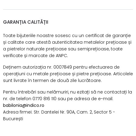
GARANȚIA CALITĂȚII
Toate bijuteriile noastre sosesc cu un certificat de garanție
și calitate care atestă autenticitatea metalelor prețioase și
a pietrelor naturale prețioase sau semiprețioase, toate
verificate și marcate de ANPC.
Deținem autorizația nr. 0007849 pentru efectuarea de
operațiuni cu metale prețioase și pietre prețioase. Articolele
sunt livrate în termen de două zile lucrătoare.
Pentru întrebări sau nelămuriri, nu ezitați să ne contactați la
nr. de telefon 0770 816 110 sau pe adresa de e-mail:
babilonia@indico.ro
Adresa firmei: Str. Dantelei Nr. 90A, Cam. 2, Sector 5 -
București