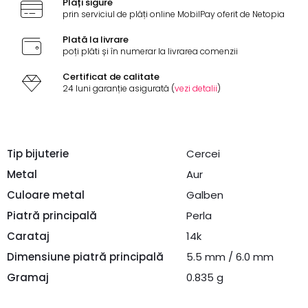
Plăți sigure
prin serviciul de plăți online MobilPay oferit de Netopia
Plată la livrare
poți plăti și în numerar la livrarea comenzii
Certificat de calitate
24 luni garanție asigurată (
vezi detalii
)
Tip bijuterie
Cercei
Metal
Aur
Culoare metal
Galben
Piatră principală
Perla
Carataj
14k
Dimensiune piatră principală
5.5 mm / 6.0 mm
Gramaj
0.835 g