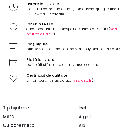
Livrare în 1 - 2 zile
Plasează comanda acum și produsele ajung la tine în
24 - 48 ore lucrătoare
Retur în 14 zile
dacă produsul nu corespunde așteptărilor tale (
vezi
politica de retur
)
Plăți sigure
prin serviciul de plăți online MobilPay oferit de Netopia
Plată la livrare
poți plăti și în numerar la livrarea comenzii
Certificat de calitate
24 luni garanție asigurată (
vezi detalii
)
Tip bijuterie
Inel
Metal
Argint
Culoare metal
Alb