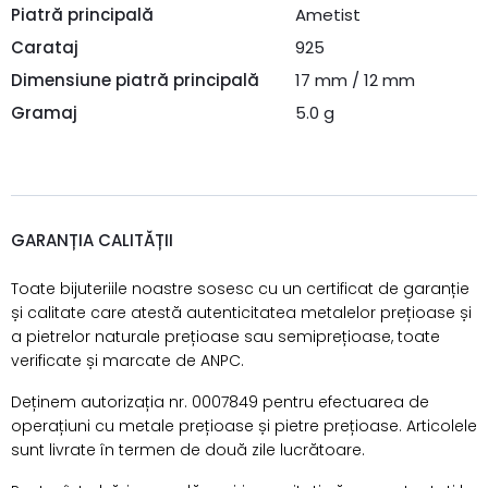
Piatră principală
Ametist
Carataj
925
Dimensiune piatră principală
17 mm / 12 mm
Gramaj
5.0 g
GARANȚIA CALITĂȚII
Toate bijuteriile noastre sosesc cu un certificat de garanție
și calitate care atestă autenticitatea metalelor prețioase și
a pietrelor naturale prețioase sau semiprețioase, toate
verificate și marcate de ANPC.
Deținem autorizația nr. 0007849 pentru efectuarea de
operațiuni cu metale prețioase și pietre prețioase. Articolele
sunt livrate în termen de două zile lucrătoare.