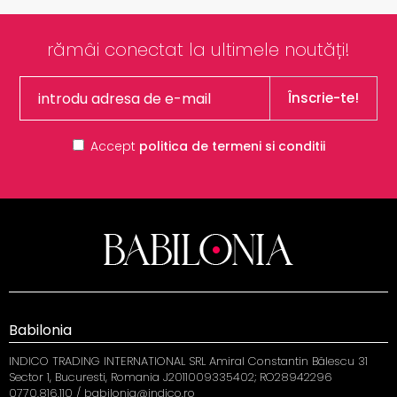
rămâi conectat la ultimele noutăți!
Înscrie-te!
Accept
politica de termeni si conditii
Babilonia
INDICO TRADING INTERNATIONAL SRL Amiral Constantin Bălescu 31
Sector 1, Bucuresti, Romania J2011009335402; RO28942296
0770.816.110 / babilonia@indico.ro