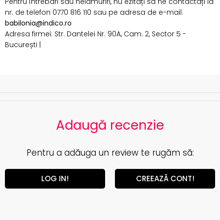
Pentru întrebări sau nelămuriri, nu ezitați să ne contactați la
nr. de telefon 0770 816 110 sau pe adresa de e-mail:
babilonia@indico.ro
Adresa firmei: Str. Dantelei Nr. 90A, Cam. 2, Sector 5 -
București |
Adaugă recenzie
Pentru a adăuga un review te rugăm să:
LOG IN!
CREEAZĂ CONT!