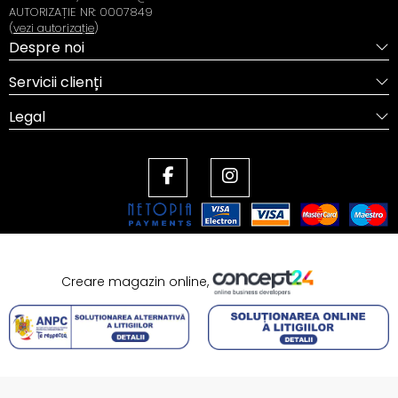
AUTORIZAȚIE NR: 0007849
(
vezi autorizație
)
Despre noi
Servicii clienți
Legal
Creare magazin online,