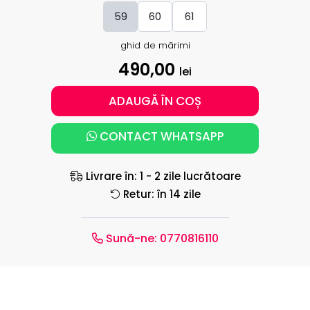
59
60
61
ghid de mărimi
490,00
lei
ADAUGĂ ÎN COȘ
CONTACT WHATSAPP
Livrare în: 1 - 2 zile lucrătoare
Retur: în 14 zile
Sună-ne:
0770816110