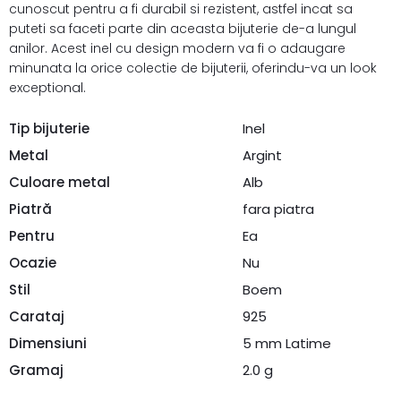
cunoscut pentru a fi durabil si rezistent, astfel incat sa
puteti sa faceti parte din aceasta bijuterie de-a lungul
anilor. Acest inel cu design modern va fi o adaugare
minunata la orice colectie de bijuterii, oferindu-va un look
exceptional.
Tip bijuterie
Inel
Metal
Argint
Culoare metal
Alb
Piatră
fara piatra
Pentru
Ea
Ocazie
Nu
Stil
Boem
Carataj
925
Dimensiuni
5 mm Latime
Gramaj
2.0 g