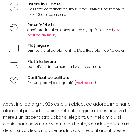
Livrare în 1 - 2 zile
Plasează comanda acum și produsele ajung la tine în
24 - 48 ore lucrătoare
Retur în 14 zile
dacă produsul nu corespunde așteptărilor tale (
vezi
politica de retur
)
Plăți sigure
prin serviciul de plăți online MobilPay oferit de Netopia
Plată la livrare
poți plăti și în numerar la livrarea comenzii
Certificat de calitate
24 luni garanție asigurată (
vezi detalii
)
Acest inel de argint 925 este un obiect de adorat. Imbinand
albastrul profund si luciul metalului argintiu, acest inel va fi
mereu un accent stralucitor si elegant. Un inel simplu si
clasic, care se va potrivi cu orice tinuta, va adauga un plus
de stil si va destrana atentia. In plus, metalul argintiu este