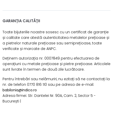
GARANȚIA CALITĂȚII
Toate bijuteriile noastre sosesc cu un certificat de garanție
și calitate care atestă autenticitatea metalelor prețioase și
a pietrelor naturale prețioase sau semiprețioase, toate
verificate și marcate de ANPC.
Deținem autorizația nr. 0007849 pentru efectuarea de
operațiuni cu metale prețioase și pietre prețioase. Articolele
sunt livrate în termen de două zile lucrătoare.
Pentru întrebări sau nelămuriri, nu ezitați să ne contactați la
nr. de telefon 0770 816 110 sau pe adresa de e-mail:
babilonia@indico.ro
Adresa firmei: Str. Dantelei Nr. 90A, Cam. 2, Sector 5 -
București |