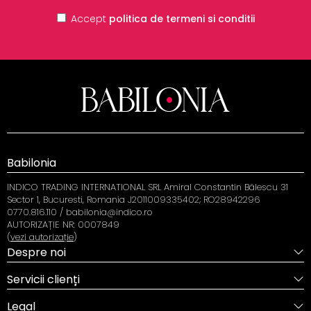
Accept
politica de termeni si conditii
Babilonia
INDICO TRADING INTERNATIONAL SRL Amiral Constantin Bălescu 31
Sector 1, Bucuresti, Romania J2011009335402; RO28942296
0770.816.110 / babilonia@indico.ro
AUTORIZAȚIE NR: 0007849
(
vezi autorizație
)
Despre noi
Servicii clienți
Legal