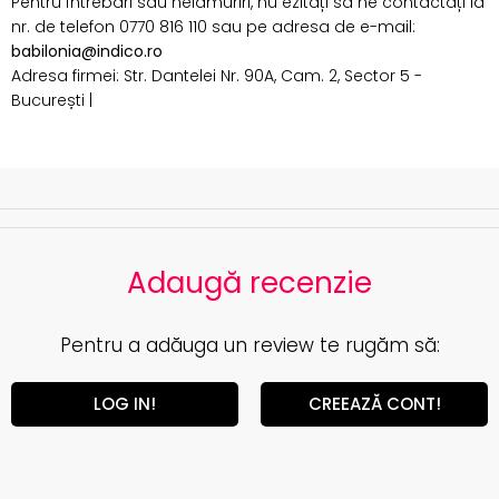
Pentru întrebări sau nelămuriri, nu ezitați să ne contactați la
nr. de telefon 0770 816 110 sau pe adresa de e-mail:
babilonia@indico.ro
Adresa firmei: Str. Dantelei Nr. 90A, Cam. 2, Sector 5 -
București |
Adaugă recenzie
Pentru a adăuga un review te rugăm să:
LOG IN!
CREEAZĂ CONT!