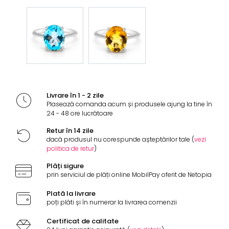
Livrare în 1 - 2 zile
Plasează comanda acum și produsele ajung la tine în
24 - 48 ore lucrătoare
Retur în 14 zile
dacă produsul nu corespunde așteptărilor tale (
vezi
politica de retur
)
Plăți sigure
prin serviciul de plăți online MobilPay oferit de Netopia
Plată la livrare
poți plăti și în numerar la livrarea comenzii
Certificat de calitate