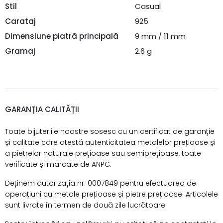
Stil
Casual
Carataj
925
Dimensiune piatră principală
9 mm / 11 mm
Gramaj
2.6 g
GARANȚIA CALITĂȚII
Toate bijuteriile noastre sosesc cu un certificat de garanție
și calitate care atestă autenticitatea metalelor prețioase și
a pietrelor naturale prețioase sau semiprețioase, toate
verificate și marcate de ANPC.
Deținem autorizația nr. 0007849 pentru efectuarea de
operațiuni cu metale prețioase și pietre prețioase. Articolele
sunt livrate în termen de două zile lucrătoare.