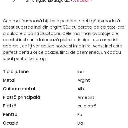
24 luni garanție asigurată (
vezi detalii
)
Cea mai frumoasă bijuterie pe care o poţi găsi vreodată,
acest superba inel din argint 925 cu carataj de calitate, are
o culoare albă strălucitoare. Cele mai mari avantaje ale
acestui inel sunt datorează pietrei principale, un ametist
adorabil, ce îţi vor aduce noroc și împlinire. Acest inel este
perfect pentru orice ocazie, fiind, de asemenea, un cadou
ideal pentru cei dragi.
Tip bijuterie
Inel
Metal
Argint
Culoare metal
Alb
Piatră principală
Ametist
Piatră
cu piatră
Pentru
Ea
Ocazie
Da