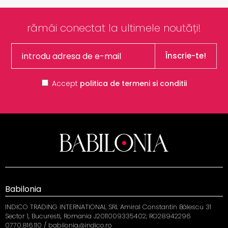
rămâi conectat la ultimele noutăți!
Înscrie-te!
Accept
politica de termeni si conditii
Babilonia
INDICO TRADING INTERNATIONAL SRL Amiral Constantin Bălescu 31
Sector 1, Bucuresti, Romania J2011009335402; RO28942296
0770.816.110 / babilonia@indico.ro