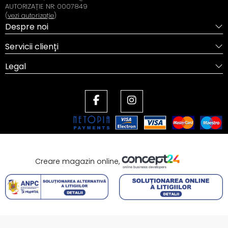
AUTORIZAȚIE NR: 0007849
(
vezi autorizație
)
Despre noi
Servicii clienți
Legal
Creare magazin online,