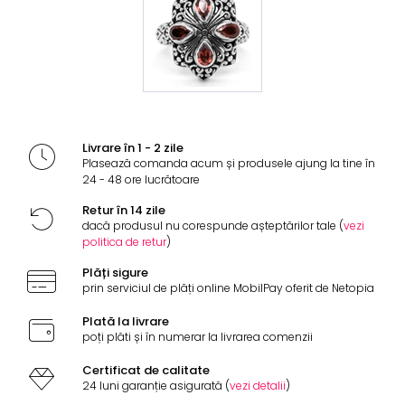
Livrare în 1 - 2 zile
Plasează comanda acum și produsele ajung la tine în
24 - 48 ore lucrătoare
Retur în 14 zile
dacă produsul nu corespunde așteptărilor tale (
vezi
politica de retur
)
Plăți sigure
prin serviciul de plăți online MobilPay oferit de Netopia
Plată la livrare
poți plăti și în numerar la livrarea comenzii
Certificat de calitate
24 luni garanție asigurată (
vezi detalii
)