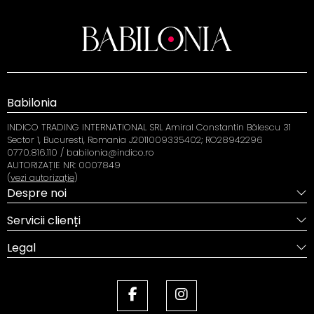
Babilonia
INDICO TRADING INTERNATIONAL SRL Amiral Constantin Bălescu 31
Sector 1, Bucuresti, Romania J2011009335402; RO28942296
0770.816.110 / babilonia@indico.ro
AUTORIZAȚIE NR: 0007849
(
vezi autorizație
)
Despre noi
Servicii clienți
Legal