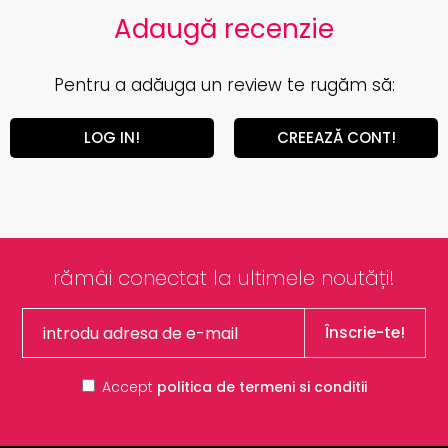
Adaugă recenzie
Pentru a adăuga un review te rugăm să:
LOG IN!
CREEAZĂ CONT!
rămâi conectat la ultimele noutăți!
Înscrie-te!
Accept
politica de termeni si conditii