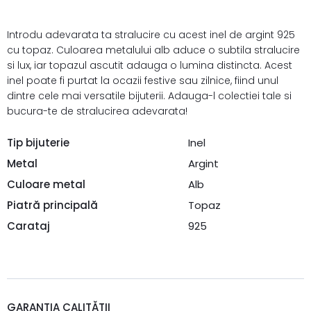
Introdu adevarata ta stralucire cu acest inel de argint 925
cu topaz. Culoarea metalului alb aduce o subtila stralucire
si lux, iar topazul ascutit adauga o lumina distincta. Acest
inel poate fi purtat la ocazii festive sau zilnice, fiind unul
dintre cele mai versatile bijuterii. Adauga-l colectiei tale si
bucura-te de stralucirea adevarata!
Tip bijuterie
Inel
Metal
Argint
Culoare metal
Alb
Piatră principală
Topaz
Carataj
925
GARANȚIA CALITĂȚII