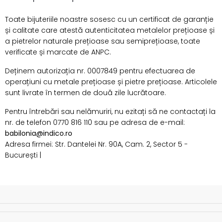
Toate bijuteriile noastre sosesc cu un certificat de garanție
și calitate care atestă autenticitatea metalelor prețioase și
a pietrelor naturale prețioase sau semiprețioase, toate
verificate și marcate de ANPC.
Deținem autorizația nr. 0007849 pentru efectuarea de
operațiuni cu metale prețioase și pietre prețioase. Articolele
sunt livrate în termen de două zile lucrătoare.
Pentru întrebări sau nelămuriri, nu ezitați să ne contactați la
nr. de telefon 0770 816 110 sau pe adresa de e-mail:
babilonia@indico.ro
Adresa firmei: Str. Dantelei Nr. 90A, Cam. 2, Sector 5 -
București |