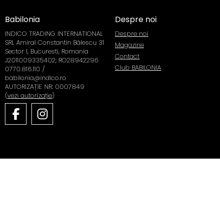
Babilonia
Despre noi
INDICO TRADING INTERNATIONAL
Despre noi
SRL Amiral Constantin Bălescu 31
Magazine
Sector 1, Bucuresti, Romania
Contact
J2011009335402; RO28942296
Club BABILONIA
0770.816.110 /
babilonia@indico.ro
AUTORIZAȚIE NR: 0007849
(
vezi autorizație
)