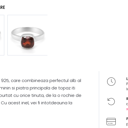
ARE
L
j 925, care combineaza perfectul alb al
inin si piatra principala de topaz iti
l
urtat cu orice tinuta, de la o rochie de
R
 Cu acest inel, vei fi intotdeauna la
d
r
P
p