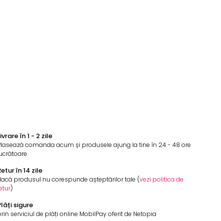
ivrare în 1 - 2 zile
Plasează comanda acum și produsele ajung la tine în 24 - 48 ore
ucrătoare
etur în 14 zile
acă produsul nu corespunde așteptărilor tale (
vezi politica de
etur
)
lăți sigure
rin serviciul de plăți online MobilPay oferit de Netopia