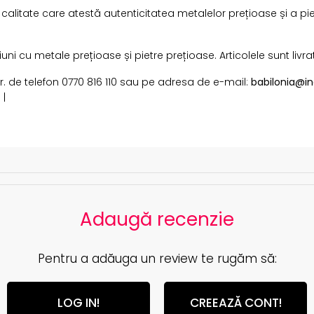
i calitate care atestă autenticitatea metalelor prețioase și a pi
i cu metale prețioase și pietre prețioase. Articolele sunt livra
 nr. de telefon 0770 816 110 sau pe adresa de e-mail:
babilonia@in
 |
Adaugă recenzie
Pentru a adăuga un review te rugăm să:
LOG IN!
CREEAZĂ CONT!