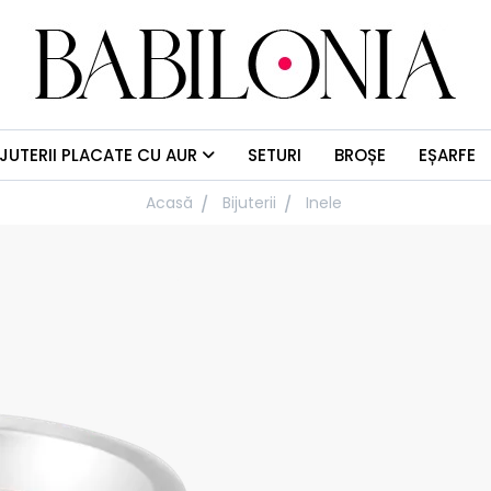
IJUTERII PLACATE CU AUR
SETURI
BROȘE
EȘARFE
Acasă
Bijuterii
Inele