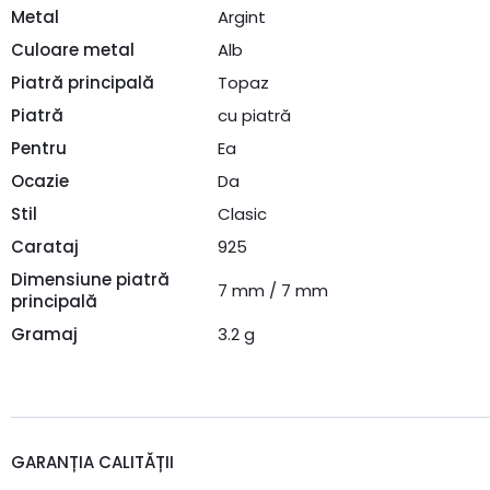
Metal
Argint
Culoare metal
Alb
Piatră principală
Topaz
Piatră
cu piatră
Pentru
Ea
Ocazie
Da
Stil
Clasic
Carataj
925
Dimensiune piatră
7 mm / 7 mm
principală
Gramaj
3.2 g
GARANȚIA CALITĂȚII