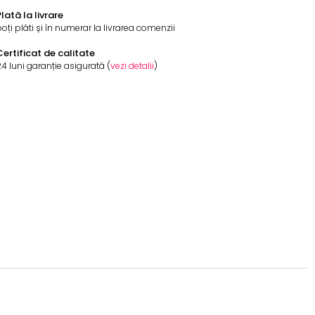
lată la livrare
oți plăti și în numerar la livrarea comenzii
Certificat de calitate
4 luni garanție asigurată (
vezi detalii
)