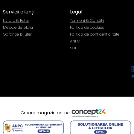
Servicii clienți
Legal
Livrare & Retur
Termeni & Condiții
Metode de plată
Politica de cookies
Garanție bijuterii
Politica de confidențialitate
ANPC
SOL
Creare magazin online,