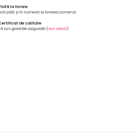
lată la livrare
oți plăti și în numerar la livrarea comenzii
Certificat de calitate
4 luni garanție asigurată (
vezi detalii
)