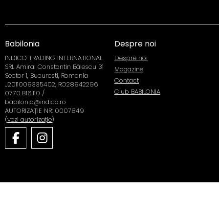
Babilonia
Despre noi
INDICO TRADING INTERNATIONAL
Despre noi
SRL Amiral Constantin Bălescu 31
Magazine
Sector 1, Bucuresti, Romania
Contact
J2011009335402; RO28942296
Club BABILONIA
0770.816.110 /
babilonia@indico.ro
AUTORIZAȚIE NR: 0007849
(
vezi autorizație
)