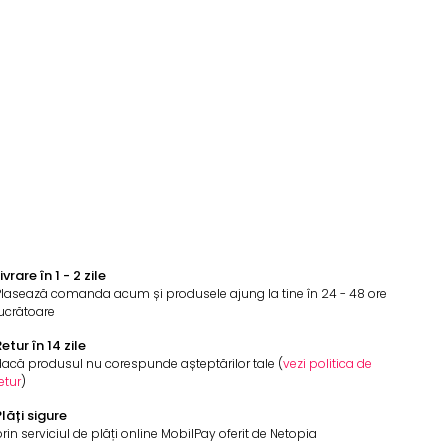
ivrare în 1 - 2 zile
Plasează comanda acum și produsele ajung la tine în 24 - 48 ore
ucrătoare
etur în 14 zile
acă produsul nu corespunde așteptărilor tale (
vezi politica de
etur
)
lăți sigure
rin serviciul de plăți online MobilPay oferit de Netopia