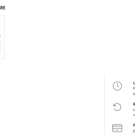
ARE
L
l
R
d
r
P
p