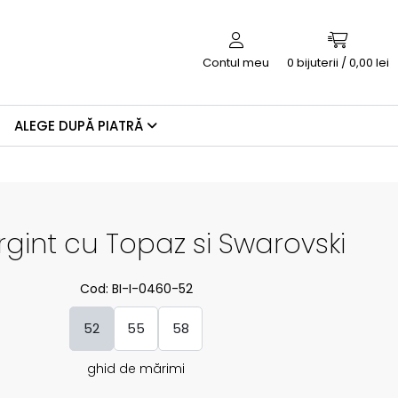
Contul meu
0
bijuterii / 0,00 lei
ALEGE DUPĂ PIATRĂ
Argint cu Topaz si Swarovski
Cod: BI-I-0460-52
52
55
58
ghid de mărimi