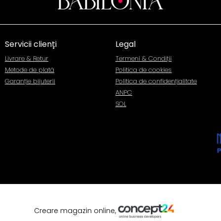
Servicii clienți
Legal
Livrare & Retur
Termeni & Condiții
Metode de plată
Politica de cookies
Garanție bijuterii
Politica de confidențialitate
ANPC
SOL
Creare magazin online,