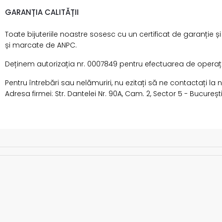
GARANȚIA CALITĂȚII
Toate bijuteriile noastre sosesc cu un certificat de garanție ș
și marcate de ANPC.
Deținem autorizația nr. 0007849 pentru efectuarea de operațiun
Pentru întrebări sau nelămuriri, nu ezitați să ne contactați la
Adresa firmei: Str. Dantelei Nr. 90A, Cam. 2, Sector 5 - București