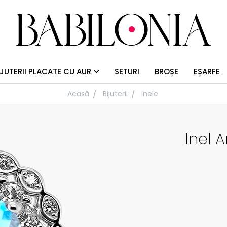
IJUTERII PLACATE CU AUR
SETURI
BROȘE
EȘARFE
Acasă
Bijuterii
Inele
Inel 