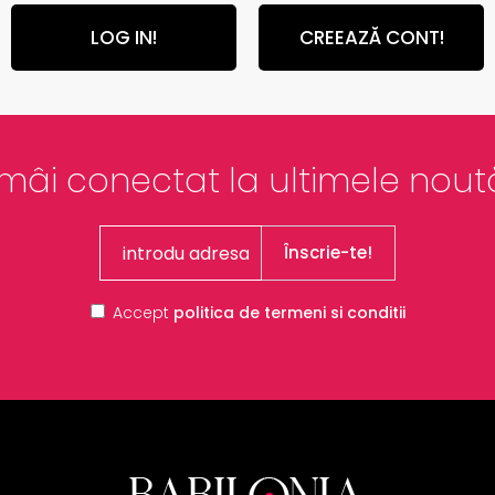
LOG IN!
CREEAZĂ CONT!
mâi conectat la ultimele noută
Înscrie-te!
Accept
politica de termeni si conditii