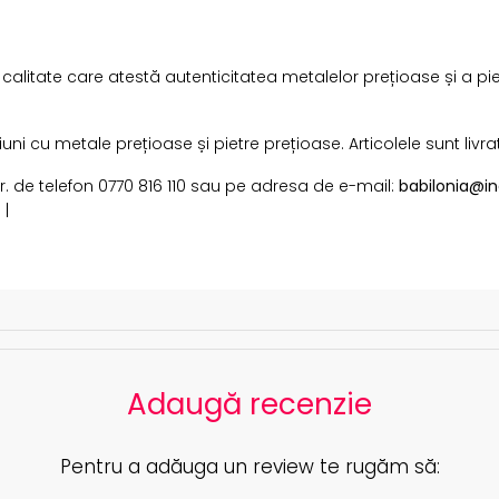
i calitate care atestă autenticitatea metalelor prețioase și a pi
i cu metale prețioase și pietre prețioase. Articolele sunt livra
 nr. de telefon 0770 816 110 sau pe adresa de e-mail:
babilonia@in
 |
Adaugă recenzie
Pentru a adăuga un review te rugăm să: