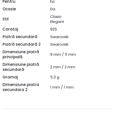
Pentru
Ea
Ocazie
Da
Clasic
Stil
Elegant
Carataj
925
Piatră secundară
Swarovski
Piatră secundară 2
Swarovski
Dimensiune piatră
9 mm / 11 mm
principală
Dimensiune piatră
2 mm / 2 mm
secundară
Gramaj
5.3 g
Dimensiune piatra
1 mm / 1 mm
secundara 2