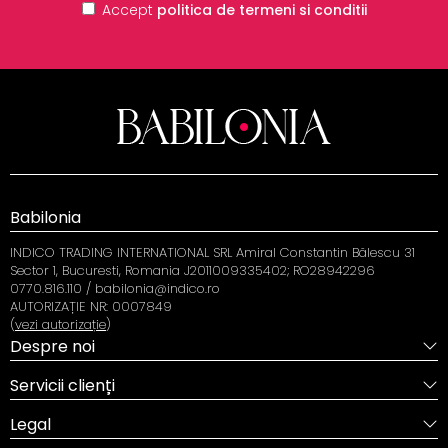
Accept
politica de termeni si conditii
Babilonia
INDICO TRADING INTERNATIONAL SRL Amiral Constantin Bălescu 31
Sector 1, Bucuresti, Romania J2011009335402; RO28942296
0770.816.110 / babilonia@indico.ro
AUTORIZAȚIE NR: 0007849
(
vezi autorizație
)
Despre noi
Servicii clienți
Legal