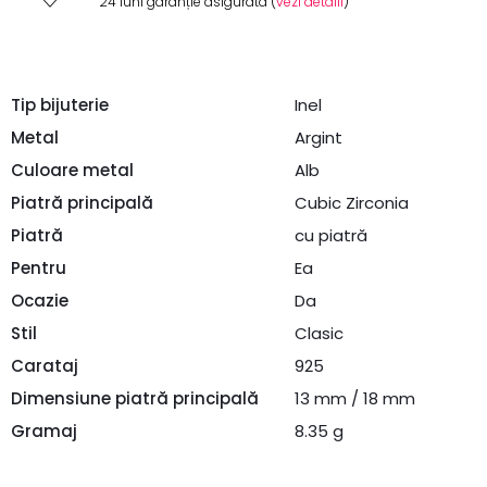
24 luni garanție asigurată (
vezi detalii
)
Tip bijuterie
Inel
Metal
Argint
Culoare metal
Alb
Piatră principală
Cubic Zirconia
Piatră
cu piatră
Pentru
Ea
Ocazie
Da
Stil
Clasic
Carataj
925
Dimensiune piatră principală
13 mm / 18 mm
Gramaj
8.35 g