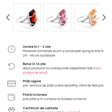
Livrare în 1 - 2 zile
Plasează comanda acum și produsele ajung la tine în
24 - 48 ore lucrătoare
Retur în 14 zile
dacă produsul nu corespunde așteptărilor tale (
vezi
politica de retur
)
Plăți sigure
prin serviciul de plăți online MobilPay oferit de Netopia
Plată la livrare
poți plăti și în numerar la livrarea comenzii
Certificat de calitate