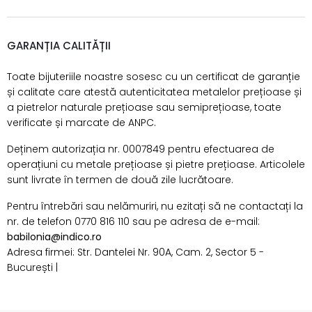
GARANȚIA CALITĂȚII
Toate bijuteriile noastre sosesc cu un certificat de garanție
și calitate care atestă autenticitatea metalelor prețioase și
a pietrelor naturale prețioase sau semiprețioase, toate
verificate și marcate de ANPC.
Deținem autorizația nr. 0007849 pentru efectuarea de
operațiuni cu metale prețioase și pietre prețioase. Articolele
sunt livrate în termen de două zile lucrătoare.
Pentru întrebări sau nelămuriri, nu ezitați să ne contactați la
nr. de telefon 0770 816 110 sau pe adresa de e-mail:
babilonia@indico.ro
Adresa firmei: Str. Dantelei Nr. 90A, Cam. 2, Sector 5 -
București |