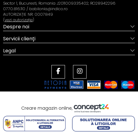
Sector 1, Bucuresti, Romania J2011009335402; RO28942296
0770.816.110 / babilonia@indico.ro
AUTORIZAȚIE NR: 0007849
(
vezi autorizație
)
Despre noi
Servicii clienți
Legal
Creare magazin online,