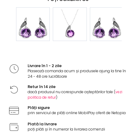
Livrare în 1 - 2 zile
Plasează comanda acum și produsele ajung la tine în
24 - 48 ore lucrătoare
Retur în 14 zile
dacă produsul nu corespunde așteptărilor tale (
vezi
politica de retur
)
Plăți sigure
prin serviciul de plăți online MobilPay oferit de Netopia
Plată la livrare
poți plăti și în numerar la livrarea comenzii