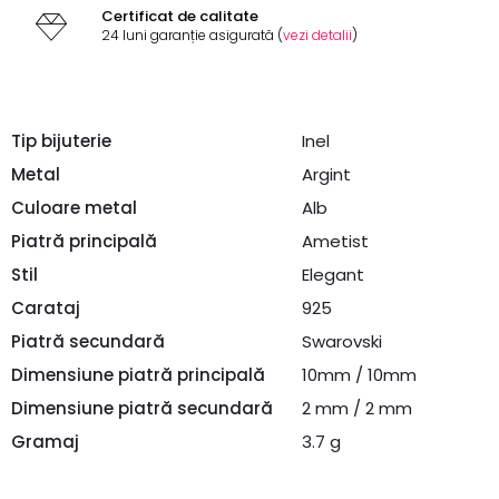
Certificat de calitate
24 luni garanție asigurată (
vezi detalii
)
Tip bijuterie
Inel
Metal
Argint
Culoare metal
Alb
Piatră principală
Ametist
Stil
Elegant
Carataj
925
Piatră secundară
Swarovski
Dimensiune piatră principală
10mm / 10mm
Dimensiune piatră secundară
2 mm / 2 mm
Gramaj
3.7 g