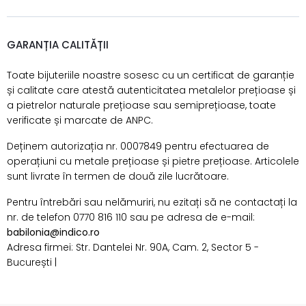
GARANȚIA CALITĂȚII
Toate bijuteriile noastre sosesc cu un certificat de garanție
și calitate care atestă autenticitatea metalelor prețioase și
a pietrelor naturale prețioase sau semiprețioase, toate
verificate și marcate de ANPC.
Deținem autorizația nr. 0007849 pentru efectuarea de
operațiuni cu metale prețioase și pietre prețioase. Articolele
sunt livrate în termen de două zile lucrătoare.
Pentru întrebări sau nelămuriri, nu ezitați să ne contactați la
nr. de telefon 0770 816 110 sau pe adresa de e-mail:
babilonia@indico.ro
Adresa firmei: Str. Dantelei Nr. 90A, Cam. 2, Sector 5 -
București |