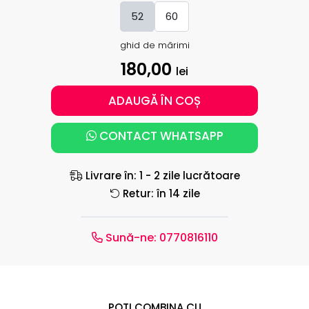
52
60
ghid de mărimi
180,00
lei
ADAUGĂ ÎN COȘ
CONTACT WHATSAPP
Livrare în: 1 - 2 zile lucrătoare
Retur: în 14 zile
Sună-ne:
0770816110
POȚI COMBINA CU