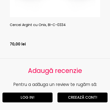
Cercei Argint cu Onix, BI-C-0334
Ce
70,00
lei
80
Adaugă recenzie
Pentru a adăuga un review te rugăm să:
LOG IN!
CREEAZĂ CONT!