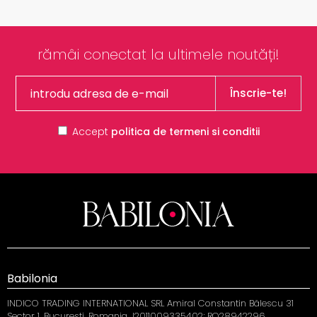
rămâi conectat la ultimele noutăți!
Înscrie-te!
Accept
politica de termeni si conditii
Babilonia
INDICO TRADING INTERNATIONAL SRL Amiral Constantin Bălescu 31
Sector 1, Bucuresti, Romania J2011009335402; RO28942296