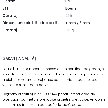
Ocazie
Da
Stil
Boem
Carataj
925
Dimensiune piatră principală
4 mm / 6 mm
Gramaj
5.0 g
GARANȚIA CALITĂȚII
Toate bijuteriile noastre sosesc cu un certificat de garanție
și calitate care atestă autenticitatea metalelor prețioase și
a pietrelor naturale prețioase sau semiprețioase, toate
verificate și marcate de ANPC.
Deținem autorizația nr. 0007849 pentru efectuarea de
operațiuni cu metale prețioase și pietre prețioase. Articolele
sunt livrate în termen de două zile lucrătoare.