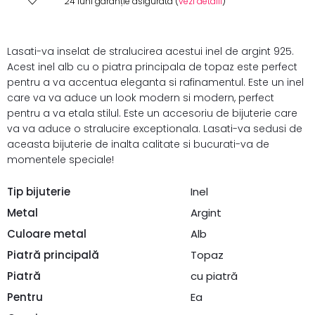
24 luni garanție asigurată (
vezi detalii
)
Lasati-va inselat de stralucirea acestui inel de argint 925.
Acest inel alb cu o piatra principala de topaz este perfect
pentru a va accentua eleganta si rafinamentul. Este un inel
care va va aduce un look modern si modern, perfect
pentru a va etala stilul. Este un accesoriu de bijuterie care
va va aduce o stralucire exceptionala. Lasati-va sedusi de
aceasta bijuterie de inalta calitate si bucurati-va de
momentele speciale!
Tip bijuterie
Inel
Metal
Argint
Culoare metal
Alb
Piatră principală
Topaz
Piatră
cu piatră
Pentru
Ea