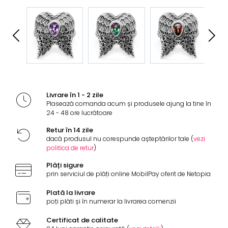
Livrare în 1 - 2 zile
Plasează comanda acum și produsele ajung la tine în
24 - 48 ore lucrătoare
Retur în 14 zile
dacă produsul nu corespunde așteptărilor tale (
vezi
politica de retur
)
Plăți sigure
prin serviciul de plăți online MobilPay oferit de Netopia
Plată la livrare
poți plăti și în numerar la livrarea comenzii
Certificat de calitate