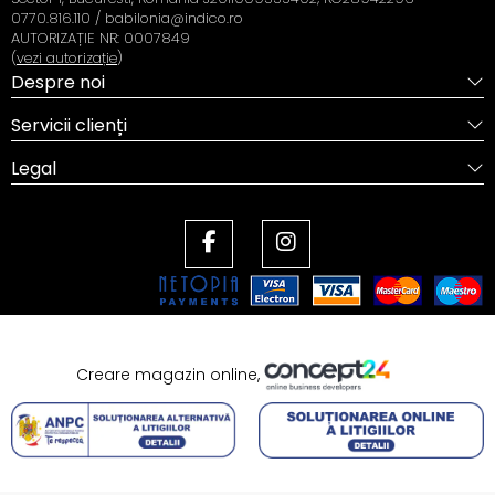
0770.816.110 / babilonia@indico.ro
AUTORIZAȚIE NR: 0007849
(
vezi autorizație
)
Despre noi
Servicii clienți
Legal
Creare magazin online,