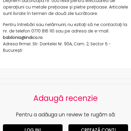
Deținem autorizația nr. 0007849 pentru efectuarea de
operațiuni cu metale prețioase și pietre prețioase. Articolele
sunt livrate în termen de două zile lucrătoare.
Pentru întrebări sau nelămuriri, nu ezitați să ne contactați la
nr. de telefon 0770 816 110 sau pe adresa de e-mail:
babilonia@indico.ro
Adresa firmei: Str. Dantelei Nr. 90A, Cam. 2, Sector 5 -
București
Adaugă recenzie
Pentru a adăuga un review te rugăm să:
LOG IN!
CREEAZĂ CONT!