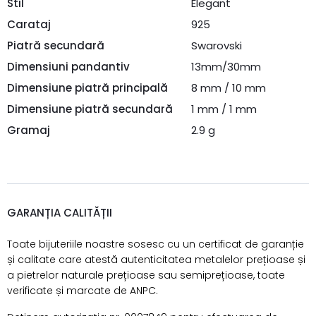
Stil
Elegant
Carataj
925
Piatră secundară
Swarovski
Dimensiuni pandantiv
13mm/30mm
Dimensiune piatră principală
8 mm / 10 mm
Dimensiune piatră secundară
1 mm / 1 mm
Gramaj
2.9 g
GARANȚIA CALITĂȚII
Toate bijuteriile noastre sosesc cu un certificat de garanție
și calitate care atestă autenticitatea metalelor prețioase și
a pietrelor naturale prețioase sau semiprețioase, toate
verificate și marcate de ANPC.