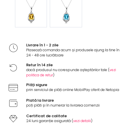
Livrare în 1 - 2 zile
Plasează comanda acum și produsele ajung la tine în
24 - 48 ore lucrătoare
Retur în 14 zile
dacă produsul nu corespunde așteptărilor tale (
vezi
politica de retur
)
Plăți sigure
prin serviciul de plăți online MobilPay oferit de Netopia
Plată la livrare
poți plăti și în numerar la livrarea comenzii
Certificat de calitate
24 luni garanție asigurată (
vezi detalii
)