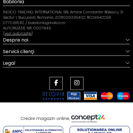
Babilonia
INDICO TRADING INTERNATIONAL SRL Amiral Constantin Bălescu 31
Sector 1, Bucuresti, Romania J2011009335402; RO28942296
0770.816.110 / babilonia@indico.ro
AUTORIZAȚIE NR: 0007849
(
vezi autorizație
)
Despre noi
Servicii clienți
Legal
Creare magazin online,