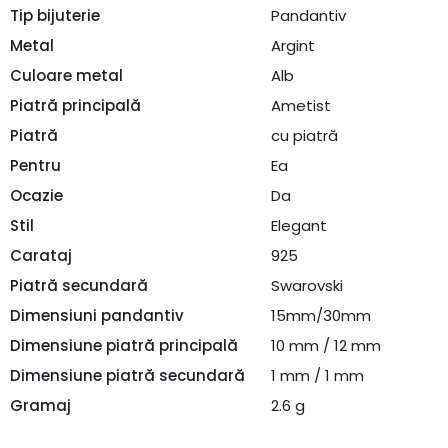
Tip bijuterie
Pandantiv
Metal
Argint
Culoare metal
Alb
Piatră principală
Ametist
Piatră
cu piatră
Pentru
Ea
Ocazie
Da
Stil
Elegant
Carataj
925
Piatră secundară
Swarovski
Dimensiuni pandantiv
15mm/30mm
Dimensiune piatră principală
10 mm / 12 mm
Dimensiune piatră secundară
1 mm / 1 mm
Gramaj
2.6 g