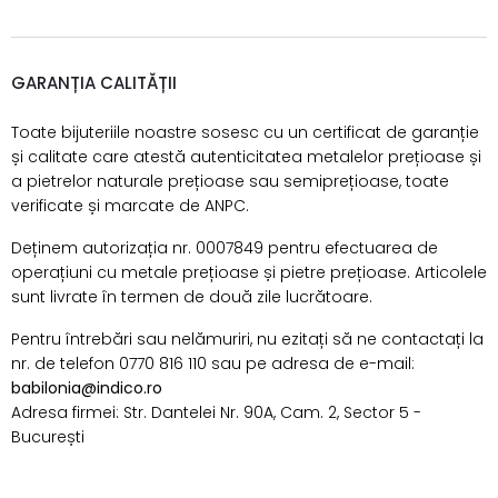
GARANȚIA CALITĂȚII
Toate bijuteriile noastre sosesc cu un certificat de garanție
și calitate care atestă autenticitatea metalelor prețioase și
a pietrelor naturale prețioase sau semiprețioase, toate
verificate și marcate de ANPC.
Deținem autorizația nr. 0007849 pentru efectuarea de
operațiuni cu metale prețioase și pietre prețioase. Articolele
sunt livrate în termen de două zile lucrătoare.
Pentru întrebări sau nelămuriri, nu ezitați să ne contactați la
nr. de telefon 0770 816 110 sau pe adresa de e-mail:
babilonia@indico.ro
Adresa firmei: Str. Dantelei Nr. 90A, Cam. 2, Sector 5 -
București