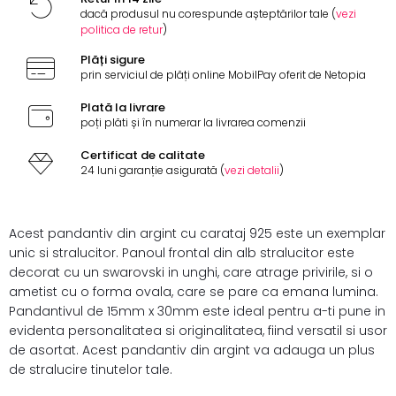
dacă produsul nu corespunde așteptărilor tale (
vezi
politica de retur
)
Plăți sigure
prin serviciul de plăți online MobilPay oferit de Netopia
Plată la livrare
poți plăti și în numerar la livrarea comenzii
Certificat de calitate
24 luni garanție asigurată (
vezi detalii
)
Acest pandantiv din argint cu carataj 925 este un exemplar
unic si stralucitor. Panoul frontal din alb stralucitor este
decorat cu un swarovski in unghi, care atrage privirile, si o
ametist cu o forma ovala, care se pare ca emana lumina.
Pandantivul de 15mm x 30mm este ideal pentru a-ti pune in
evidenta personalitatea si originalitatea, fiind versatil si usor
de asortat. Acest pandantiv din argint va adauga un plus
de stralucire tinutelor tale.