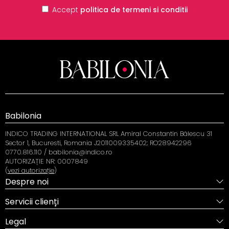
Accept
politica de termeni si conditii
Babilonia
INDICO TRADING INTERNATIONAL SRL Amiral Constantin Bălescu 31
Sector 1, Bucuresti, Romania J2011009335402; RO28942296
0770.816.110 / babilonia@indico.ro
AUTORIZAȚIE NR: 0007849
(
vezi autorizație
)
Despre noi
Servicii clienți
Legal