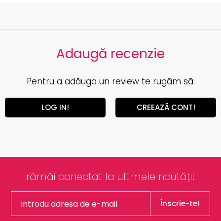
Adaugă recenzie
Pentru a adăuga un review te rugăm să:
LOG IN!
CREEAZĂ CONT!
rămâi conectat la ultimele noutăți!
Înscrie-te!