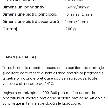
Dimensiuni pandantiv
15mm/30mm
Dimensiune piatră principală
10 mm / 12 mm
Dimensiune piatră secundară
1 mm / 1 mm
Gramaj
2.60 g
GARANȚIA CALITĂȚII
Toate bijuteriile noastre sosesc cu un certificat de garanție
și calitate care atestă autenticitatea metalelor prețioase și
a pietrelor naturale prețioase sau semiprețioase, toate
verificate și marcate de ANPC.
Deținem autorizația nr. 0007849 pentru efectuarea de
operațiuni cu metale prețioase și pietre prețioase. Articolele
sunt livrate în termen de două zile lucrătoare.