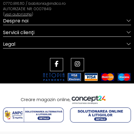
0770.816.110 / babilonia@indico.ro
AUTORIZAȚIE NR: 0007849
(
vezi autorizație
)
Despre noi
Servicii clienți
Legal
Creare magazin online,