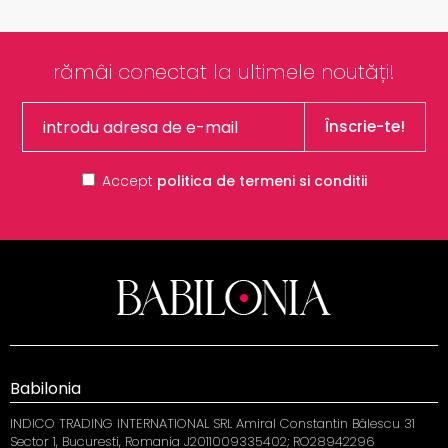
rămâi conectat la ultimele noutăți!
Înscrie-te!
Accept
politica de termeni si conditii
Babilonia
INDICO TRADING INTERNATIONAL SRL Amiral Constantin Bălescu 31
Sector 1, Bucuresti, Romania J2011009335402; RO28942296