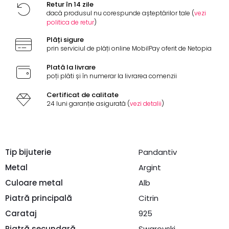
Retur în 14 zile
dacă produsul nu corespunde așteptărilor tale (
vezi
politica de retur
)
Plăți sigure
prin serviciul de plăți online MobilPay oferit de Netopia
Plată la livrare
poți plăti și în numerar la livrarea comenzii
Certificat de calitate
24 luni garanție asigurată (
vezi detalii
)
Tip bijuterie
Pandantiv
Metal
Argint
Culoare metal
Alb
Piatră principală
Citrin
Carataj
925
Piatră secundară
Swarovski