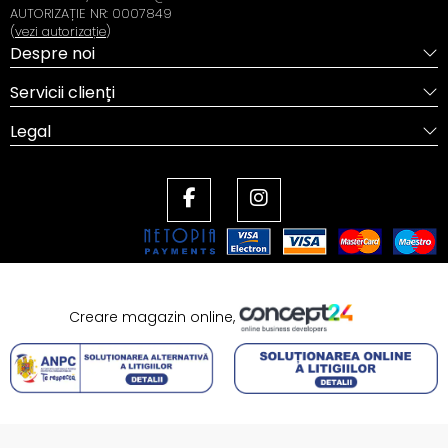
AUTORIZAȚIE NR: 0007849
(
vezi autorizație
)
Despre noi
Servicii clienți
Legal
Creare magazin online,