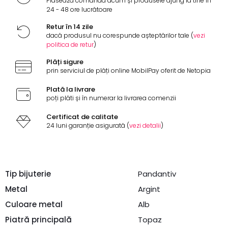
Plasează comanda acum și produsele ajung la tine în
24 - 48 ore lucrătoare
Retur în 14 zile
dacă produsul nu corespunde așteptărilor tale (
vezi
politica de retur
)
Plăți sigure
prin serviciul de plăți online MobilPay oferit de Netopia
Plată la livrare
poți plăti și în numerar la livrarea comenzii
Certificat de calitate
24 luni garanție asigurată (
vezi detalii
)
Tip bijuterie
Pandantiv
Metal
Argint
Culoare metal
Alb
Piatră principală
Topaz