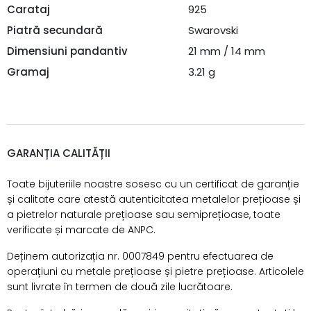
Carataj
925
Piatră secundară
Swarovski
Dimensiuni pandantiv
21 mm / 14 mm
Gramaj
3.21 g
GARANȚIA CALITĂȚII
Toate bijuteriile noastre sosesc cu un certificat de garanție
și calitate care atestă autenticitatea metalelor prețioase și
a pietrelor naturale prețioase sau semiprețioase, toate
verificate și marcate de ANPC.
Deținem autorizația nr. 0007849 pentru efectuarea de
operațiuni cu metale prețioase și pietre prețioase. Articolele
sunt livrate în termen de două zile lucrătoare.