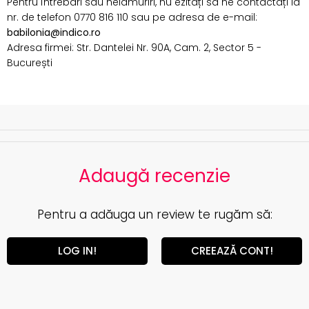
Pentru întrebări sau nelămuriri, nu ezitați să ne contactați la
nr. de telefon 0770 816 110 sau pe adresa de e-mail:
babilonia@indico.ro
Adresa firmei: Str. Dantelei Nr. 90A, Cam. 2, Sector 5 -
București
Adaugă recenzie
Pentru a adăuga un review te rugăm să:
LOG IN!
CREEAZĂ CONT!