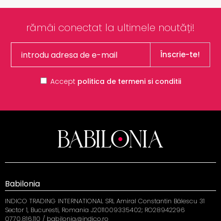
rămâi conectat la ultimele noutăți!
Înscrie-te!
Accept
politica de termeni si conditii
Babilonia
INDICO TRADING INTERNATIONAL SRL Amiral Constantin Bălescu 31
Sector 1, Bucuresti, Romania J2011009335402; RO28942296
0770.816.110 / babilonia@indico.ro