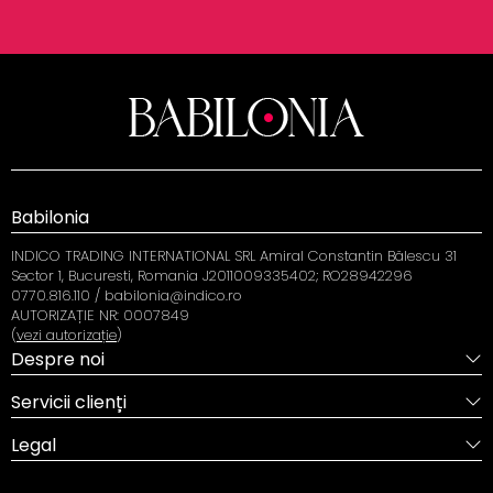
Babilonia
INDICO TRADING INTERNATIONAL SRL Amiral Constantin Bălescu 31
Sector 1, Bucuresti, Romania J2011009335402; RO28942296
0770.816.110 / babilonia@indico.ro
AUTORIZAȚIE NR: 0007849
(
vezi autorizație
)
Despre noi
Servicii clienți
Legal