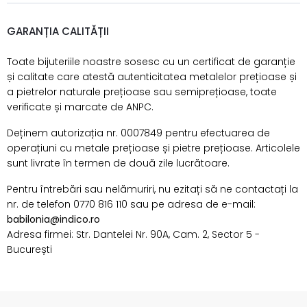
GARANȚIA CALITĂȚII
Toate bijuteriile noastre sosesc cu un certificat de garanție
și calitate care atestă autenticitatea metalelor prețioase și
a pietrelor naturale prețioase sau semiprețioase, toate
verificate și marcate de ANPC.
Deținem autorizația nr. 0007849 pentru efectuarea de
operațiuni cu metale prețioase și pietre prețioase. Articolele
sunt livrate în termen de două zile lucrătoare.
Pentru întrebări sau nelămuriri, nu ezitați să ne contactați la
nr. de telefon 0770 816 110 sau pe adresa de e-mail:
babilonia@indico.ro
Adresa firmei: Str. Dantelei Nr. 90A, Cam. 2, Sector 5 -
București