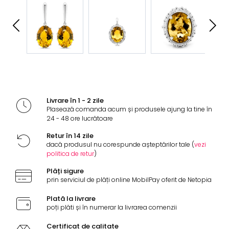
Livrare în 1 - 2 zile
Plasează comanda acum și produsele ajung la tine în
24 - 48 ore lucrătoare
Retur în 14 zile
dacă produsul nu corespunde așteptărilor tale (
vezi
politica de retur
)
Plăți sigure
prin serviciul de plăți online MobilPay oferit de Netopia
Plată la livrare
poți plăti și în numerar la livrarea comenzii
Certificat de calitate