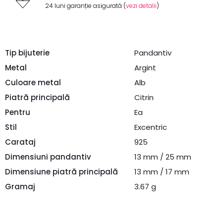
24 luni garanție asigurată (
vezi detalii
)
Tip bijuterie
Pandantiv
Metal
Argint
Culoare metal
Alb
Piatră principală
Citrin
Pentru
Ea
Stil
Excentric
Carataj
925
Dimensiuni pandantiv
13 mm / 25 mm
Dimensiune piatră principală
13 mm / 17 mm
Gramaj
3.67 g