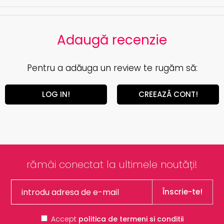
Adaugă recenzie
Pentru a adăuga un review te rugăm să:
LOG IN!
CREEAZĂ CONT!
rămâi conectat la ultimele noutăți!
Înscrie-te!
Accept
politica de termeni si conditii